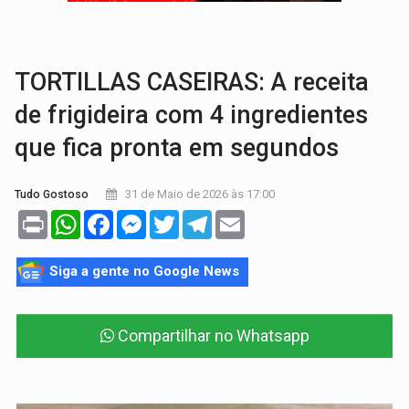
INFRAESTRUTURA:
Após quase 30 anos de espera, asfalto chega ao bairr
A ILHA:
Coreografia de Rondônia estreia na programação do Festival de Dan
TORTILLAS CASEIRAS: A receita
de frigideira com 4 ingredientes
que fica pronta em segundos
31 de Maio de 2026 às 17:00
Tudo Gostoso
Print
WhatsApp
Facebook
Messenger
Twitter
Telegram
Email
Siga a gente no Google News
Compartilhar no Whatsapp