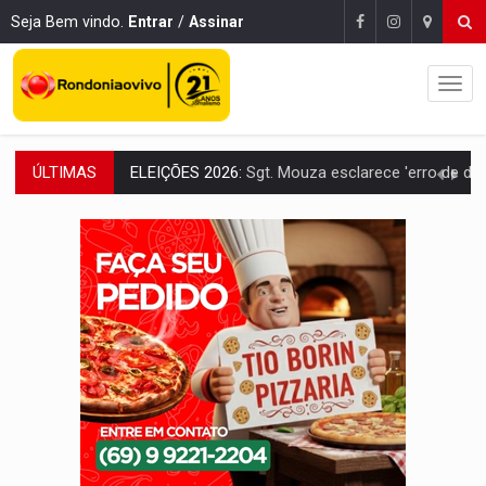
Seja Bem vindo.
Entrar
/
Assinar
ÚLTIMAS
ELEIÇÕES 2026:
Sgt. Mouza esclarece 'erro de digitação' em declaração de patrim
JUDICIÁRIO:
Sinjur parabeniza servidores pelo adicional de incentivo com ef
Publicação Legal:
AVISO DE LICITAÇÃO: Pregão Eletrônico Nº 12/2026
BR-364:
Polícia apreende mais de uma tonelada de drogas em fundo fal
EMOCIONE:
PRESENTES: Confira os sorteados na promoção de 
VOVÔ LADRÃO:
Idoso é filmado furtando bicicleta na frente
JUSTIÇA:
Comarca de Nova Mamoré terá seu primeiro jú
PREVISÃO:
Interior de Rondônia terá sábado (8) de calor intenso