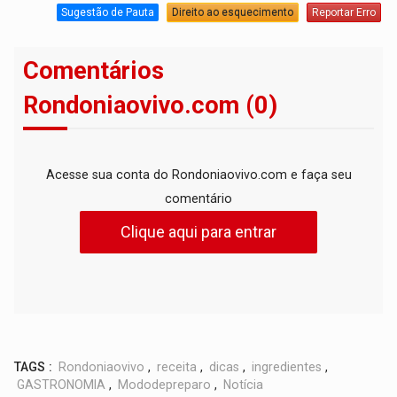
Sugestão de Pauta
Direito ao esquecimento
Reportar Erro
Comentários
Rondoniaovivo.com (0)
Acesse sua conta do Rondoniaovivo.com e faça seu
comentário
Clique aqui para entrar
TAGS :
Rondoniaovivo
,
receita
,
dicas
,
ingredientes
,
GASTRONOMIA
,
Mododepreparo
,
Notícia