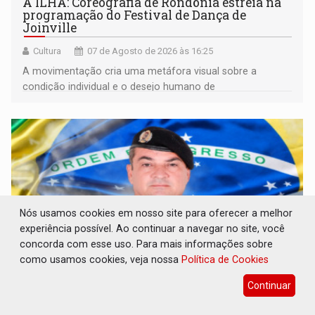
A ILHA: Coreografia de Rondônia estreia na
programação do Festival de Dança de
Joinville
Cultura
07 de Agosto de 2026 às 16:25
A movimentação cria uma metáfora visual sobre a
condição individual e o desejo humano de
pertencimento
Nós usamos cookies em nosso site para oferecer a melhor
experiência possível. Ao continuar a navegar no site, você
concorda com esse uso. Para mais informações sobre
como usamos cookies, veja nossa
Política de Cookies
Continuar
ELEIÇÕES 2026: Sargento Mouza esclarece
'erro de digitação' em declaração de