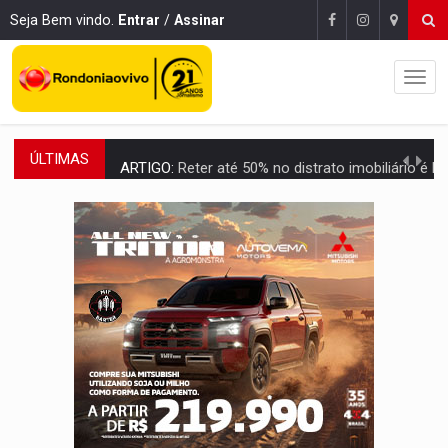
Seja Bem vindo.
Entrar
/
Assinar
ÚLTIMAS
ARTIGO:
Reter até 50% no distrato imobiliário é legal, mas não pode 
DO HOSPITAL AO CAMPO:
Veja as mais de 200 ações de Marcos Rogé
EXPANSÃO:
Grupo Nova Era amplia presença em PVH e transforma Aramix em
ROTA GLOBAL:
PCC amplia presença internacional e transforma Brasil em cor
CONEXÃO RONDONIAOVIVO:
Museólogo Antônio Ocampo conduz a história de uma
EXTENSÃO DE DANOS:
Ferroviários pedem ao Iphan recuperação de área atingid
VARIANDO O CARDÁPIO:
Veja essa receita de carne assada para o a
PREJUÍZO AOS ESTUDANTES:
Greve dos professores em PVH é considerada 