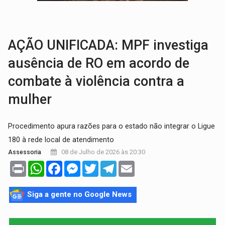
COLUNA SEMANAL:
Largada foi dada e candidatos ao Governo de RO partem 
SOB SUSPEITA:
Entrega de 286 máquinas em Rondônia coincide com investig
AÇÃO UNIFICADA: MPF investiga
ausência de RO em acordo de
combate à violência contra a
mulher
Procedimento apura razões para o estado não integrar o Ligue
180 à rede local de atendimento
08 de Julho de 2026 às 20:30
Assessoria
Print
WhatsApp
Facebook
Messenger
Twitter
Telegram
Email
Siga a gente no Google News