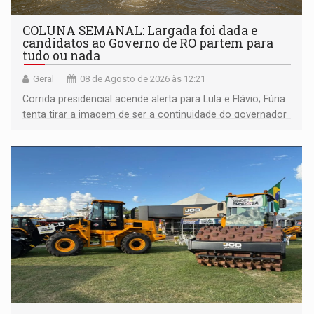
COLUNA SEMANAL: Largada foi dada e
candidatos ao Governo de RO partem para
tudo ou nada
Geral
08 de Agosto de 2026 às 12:21
Corrida presidencial acende alerta para Lula e Flávio; Fúria
tenta tirar a imagem de ser a continuidade do governador
Marcos Rocha; ex-prefeito Hildon Chaves parece ainda
não ter entrado no modo eleição; ABAV faz evento em
Porto Velho