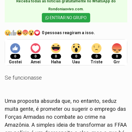
Receba todas as notícias gratuitamente no WhatsApp do
Rondoniaovivo.com.​
ENTRAR NO GRUPO
0 pessoas reagiram a isso.
0
0
0
0
0
0
Gostei
Amei
Haha
Uau
Triste
Grr
Se funcionasse
Uma proposta absurda que, no entanto, seduz
muita gente, é prometer ou sugerir o emprego das
Forças Armadas no combate ao crime na
Amazônia. A simples ideia de transformar as FFAA