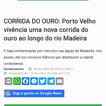
BRASIL CONTRA O CRIME:
Acusado de guardar armas de facção é preso com rev
TRAGÉDIA:
Sobe para cinco o número de mortos em colisão entre carreta e Fia
CORRIDA DO OURO: Porto Velho
vivência uma nova corrida do
ouro ao longo do rio Madeira
E haja contaminação por mercúrio nas águas do Madeirão, nos
peixes, até nos recursos hídricos que abastecem a capital
rondoniense.
08 de Julho de 2026 às 08:21
Rondoniaovivo
Atualizada em : 10 de Julho de 2026 às 11:41
Print
WhatsApp
Facebook
Messenger
Twitter
Telegram
Email
Siga a gente no Google News