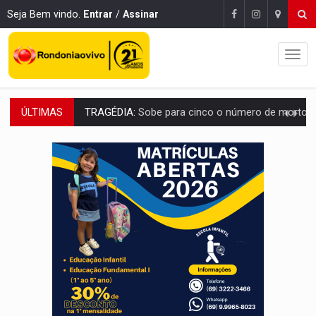
Seja Bem vindo.
Entrar
/
Assinar
ÚLTIMAS
TRANSPORTE DE ARROZ:
MPF assegura cumprimento da legislação sobre transporte d
DEEPFAKE:
Sancionada lei contra violência sexual infantil na inte
COLEGIADO:
Brasil e Rússia discutem energia nuclear, defesa e ciênc
URGENTE:
Colisão entre caminhão e carro deixa quatro mortos e um em est
ENCONTRO:
Amazônia Negra ganha projeção nacional com participação de M
PREVISÃO:
Porto Velho tem chances de chuvas isoladas nesta se
SINDICATOS UNIDOS:
Assembleia Geral delibera greve da educação municip
PROCESSO SELETIVO:
Rondoniaovivo abre oficina de Comunicação com oportunidade