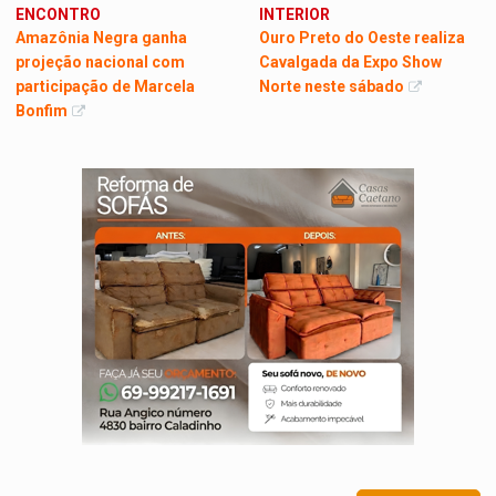
ENCONTRO
INTERIOR
Amazônia Negra ganha
Ouro Preto do Oeste realiza
projeção nacional com
Cavalgada da Expo Show
participação de Marcela
Norte neste sábado
Bonfim