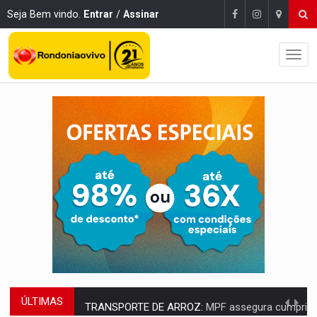
Seja Bem vindo.
Entrar
/
Assinar
ÚLTIMAS
TRANSPORTE DE ARROZ:
MPF assegura cumprimento da legislação sobre transporte d