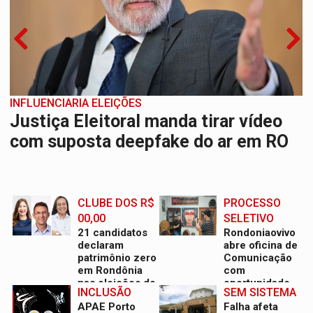
ASSESSOR FLAGRADO
INFLUENCIARIA ELEIÇÕES
Empresa e ONG que recebeu R$ 12
Justiça Eleitoral manda tirar vídeo
mi em emendas estão no mesmo
com suposta deepfake do ar em RO
endereço
CLUBE DOS R$
PROCESSO
00,00
SELETIVO
21 candidatos
Rondoniaovivo
declaram
abre oficina de
patrimônio zero
Comunicação
em Rondônia
com
nas eleições de
oportunidade
INCLUSÃO
SEM SISTEMA
2026
de integrar
APAE Porto
Falha afeta
equipe