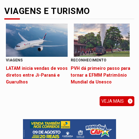
VIAGENS E TURISMO
VIAGENS
RECONHECIMENTO
LATAM inicia vendas de voos
PVH dá primeiro passo para
diretos entre Ji-Paraná e
tornar a EFMM Patrimônio
Guarulhos
Mundial da Unesco
VEJA MAIS