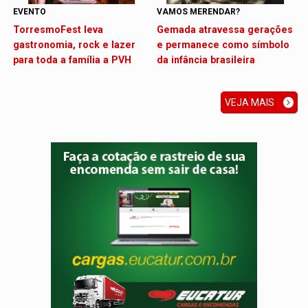
EVENTO
VAMOS MERENDAR?
TorresmoFest leva
Gemada atravessa gerações
gastronomia, rock e lazer
e permanece como símbolo
para toda a família a PVH
da infância brasileira
VEJA MAIS