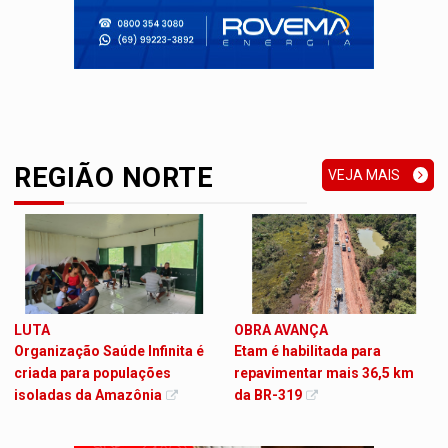
REGIÃO NORTE
VEJA MAIS
LUTA
OBRA AVANÇA
Organização Saúde Infinita é
Etam é habilitada para
criada para populações
repavimentar mais 36,5 km
isoladas da Amazônia
da BR-319