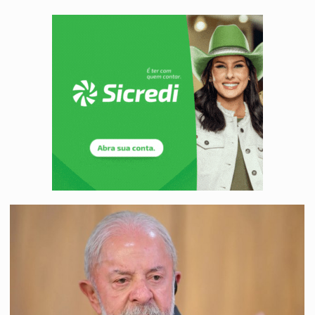
DEEPFAKE:
Sancionada lei contra violência sexual infantil na inte
COLEGIADO:
Brasil e Rússia discutem energia nuclear, defesa e ciênc
URGENTE:
Colisão entre caminhão e carro deixa quatro mortos e um em est
ENCONTRO:
Amazônia Negra ganha projeção nacional com participação de M
PREVISÃO:
Porto Velho tem chances de chuvas isoladas nesta se
SINDICATOS UNIDOS:
Assembleia Geral delibera greve da educação municip
PROCESSO SELETIVO:
Rondoniaovivo abre oficina de Comunicação com oportunidade
BRASIL CONTRA O CRIME:
Acusado de guardar armas de facção é preso com rev
TRAGÉDIA:
Sobe para cinco o número de mortos em colisão entre carreta e Fia