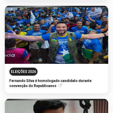
AVISO DE LICITAÇÃO: AVISO DE LICITAÇÃO PE
90152/2026/RO
ELEIÇÕES 2026
05/08/2026 - Publicação Legal
Fernando Silva é homologado candidato durante
AVISO DE LICITAÇÃO: PREGÃO ELETRÔNICO Nº
convenção do Republicanos
90644/2025/SUPEL/RO