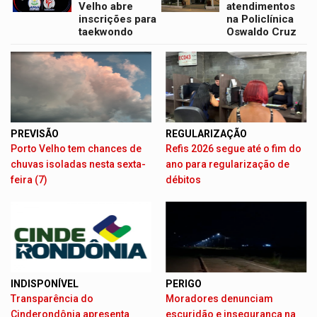
Velho abre
atendimentos
inscrições para
na Policlínica
taekwondo
Oswaldo Cruz
PREVISÃO
REGULARIZAÇÃO
Porto Velho tem chances de
Refis 2026 segue até o fim do
chuvas isoladas nesta sexta-
ano para regularização de
feira (7)
débitos
INDISPONÍVEL
PERIGO
Transparência do
Moradores denunciam
Cinderondônia apresenta
escuridão e insegurança na