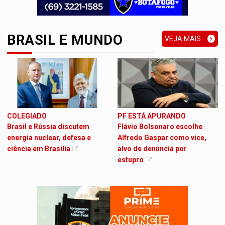
BRASIL E MUNDO
VEJA MAIS
COLEGIADO
PF ESTÁ APURANDO
Brasil e Rússia discutem
Flávio Bolsonaro escolhe
energia nuclear, defesa e
Alfredo Gaspar como vice,
ciência em Brasília
alvo de denúncia por
estupro