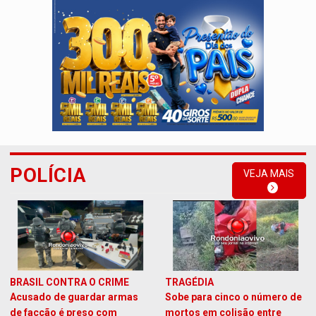
POLÍCIA
VEJA MAIS
BRASIL CONTRA O CRIME
TRAGÉDIA
Acusado de guardar armas
Sobe para cinco o número de
de facção é preso com
mortos em colisão entre