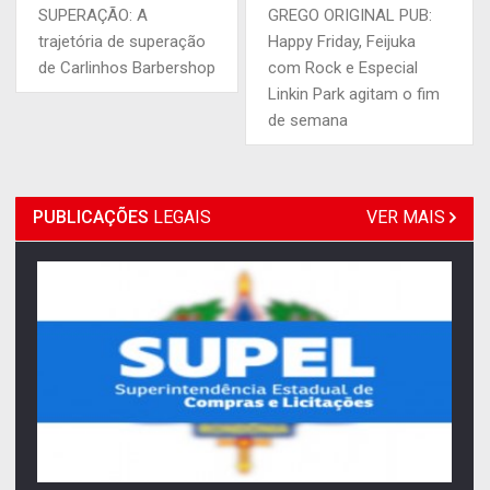
SUPERAÇÃO: A
GREGO ORIGINAL PUB:
trajetória de superação
Happy Friday, Feijuka
de Carlinhos Barbershop
com Rock e Especial
Linkin Park agitam o fim
de semana
PUBLICAÇÕES
LEGAIS
VER MAIS
06/08/2026 - Publicação Legal
AVISO DE LICITAÇÃO: PREGÃO ELETRÔNICO Nº
90136/2026/SUPEL/RO