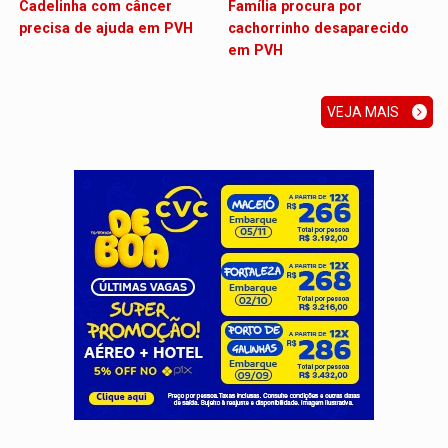
Cadelinha com câncer
Família procura por
precisa de ajuda em PVH
cachorrinho desaparecido
em PVH
VEJA MAIS