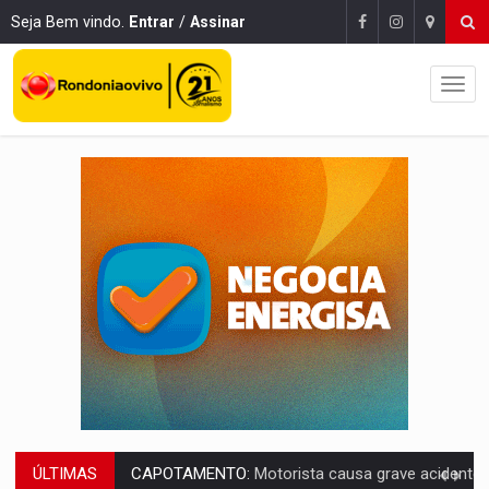
Seja Bem vindo.
Entrar
/
Assinar
ÚLTIMAS
VÍDEO:
Falso vendedor de salgados é preso por tráfico de drogas n