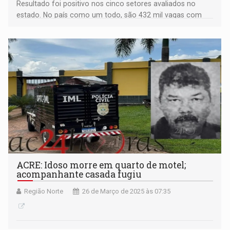
Resultado foi positivo nos cinco setores avaliados no
estado. No país como um todo, são 432 mil vagas com
carteira assinada no mês, o melhor fevereiro da série
histórica, e o estoque chegou a 47,7 milhões
ACRE: Idoso morre em quarto de motel;
acompanhante casada fugiu
Região Norte
26 de Março de 2025 às 07:35