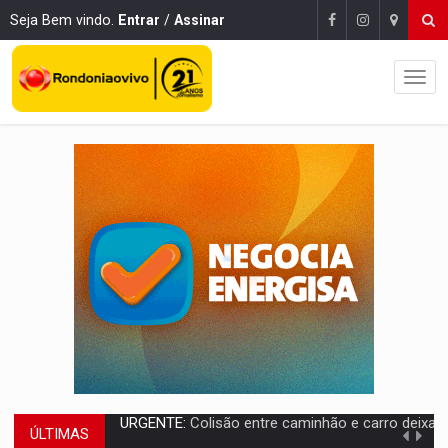
Seja Bem vindo.
Entrar
/
Assinar
ÚLTIMAS
ENCONTRO:
Amazônia Negra ganha projeção nacional com participação de M