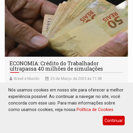
ECONOMIA: Crédito do Trabalhador
ultrapassa 40 milhões de simulações
Brasil e Mundo
25 de Março de 2025 às 11:58
Novo consignado com tarifas mais baixas é destinado a
Nós usamos cookies em nosso site para oferecer a melhor
profissionais com carteira assinada, incluindo domésticos,
experiência possível. Ao continuar a navegar no site, você
rurais e MEIs
concorda com esse uso. Para mais informações sobre
como usamos cookies, veja nossa
Política de Cookies
Continuar