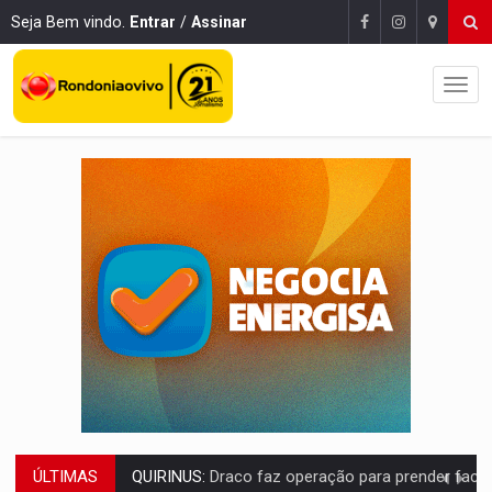
Seja Bem vindo.
Entrar
/
Assinar
ÚLTIMAS
TRAFICANTE PRESO:
Operação Brasil Contra o Crime apreende quase meia to