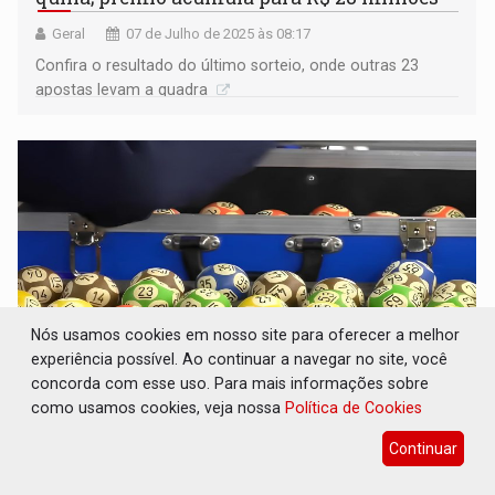
Geral
07 de Julho de 2025 às 08:17
Confira o resultado do último sorteio, onde outras 23
apostas levam a quadra
Nós usamos cookies em nosso site para oferecer a melhor
experiência possível. Ao continuar a navegar no site, você
concorda com esse uso. Para mais informações sobre
como usamos cookies, veja nossa
Política de Cookies
MEGA-SENA: 11 rondonienses acertam
quadra; prêmio acumula para R$ 6,5 milhões
Continuar
Geral
04 de Julho de 2025 às 08:56