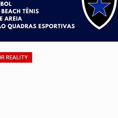
bate a drones durante exercício antiaéreo
o Oeste, CINEMAZÔNIA leva cinema amazônico a estudantes na
ado (8) de calor intenso e tempo firme
e espera, asfalto chega ao bairro Nova Esperança
na programação do Festival de Dança de Joinville
OR REALITY
re em acidente na BR-364