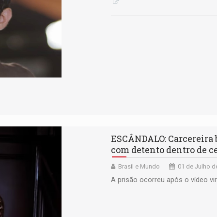
ESCÂNDALO: Carcereira br
com detento dentro de c
Brasil e Mundo
01 de Julho d
A prisão ocorreu após o vídeo vir