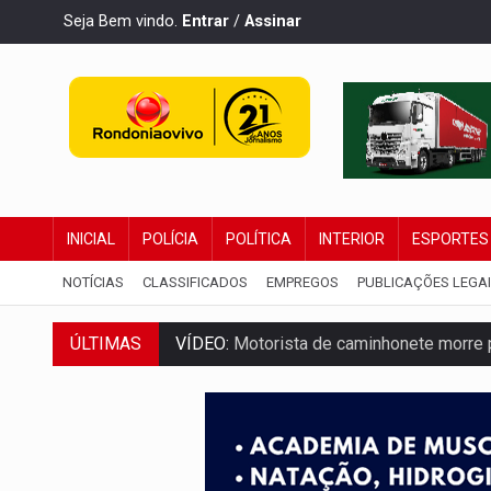
Seja Bem vindo.
Entrar
/
Assinar
INICIAL
POLÍCIA
POLÍTICA
INTERIOR
ESPORTES
NOTÍCIAS
CLASSIFICADOS
EMPREGOS
PUBLICAÇÕES LEGA
ÚLTIMAS
VÍDEO:
Motorista de caminhonete morre p
LAZER:
Seis lugares gratuitos para apro
VÍDEO:
FTICCO e Força Tática prendem 
INCLUSÃO:
Prefeitura fortalece parceri