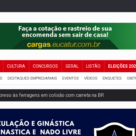
CULTURA
CONCURSOS
GERAL
LISTÃO
ELEIÇÕES 20
IS
DESTAQUES EMPRESARIAIS
EVENTOS
VÍDEOS
ENQUETES
OBIT
reso às ferragens em colisão com carreta na BR
veitar o fim de semana em Porto Velho
membro do CV com arma e drogas em boca de fumo
a com a APAE para ampliar ações voltadas a PCD's