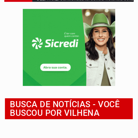
COLEGIADO:
Brasil e Rússia discutem energia nuclear, defesa e ciênc
URGENTE:
Colisão entre caminhão e carro deixa quatro mortos e um em est
ENCONTRO:
Amazônia Negra ganha projeção nacional com participação de M
PREVISÃO:
Porto Velho tem chances de chuvas isoladas nesta se
SINDICATOS UNIDOS:
Assembleia Geral delibera greve da educação municip
PROCESSO SELETIVO:
Rondoniaovivo abre oficina de Comunicação com oportunidade
AGOSTO LILÁS:
MPRO lança de portal e promove reflexão sobre trajetória da Le
REGULARIZAÇÃO:
Refis 2026 segue até o fim do ano para regulariz
BUSCA DE NOTÍCIAS - VOCÊ
TRANSPORTE DE ARROZ:
MPF assegura cumprimento da legislação sobre transporte d
BUSCOU POR VILHENA