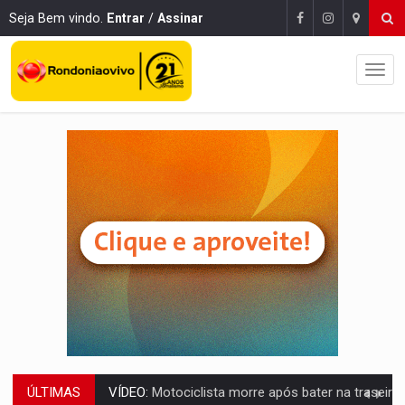
Seja Bem vindo.
Entrar
/
Assinar
ÚLTIMAS
PARECE UM NUGGET:
Essa receita com frango virou o meu ja