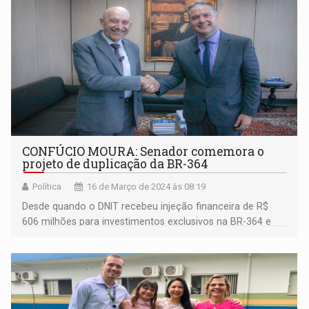
CONFÚCIO MOURA: Senador comemora o
projeto de duplicação da BR-364
Política
16 de Março de 2024 às 08:19
Desde quando o DNIT recebeu injeção financeira de R$
606 milhões para investimentos exclusivos na BR-364 e
noutras rodovias federais no estado, o senador Confúcio
Moura (MDB-RO) se entusiasma cada vez mais com a
presença do Ministério dos Transportes em Rondônia.