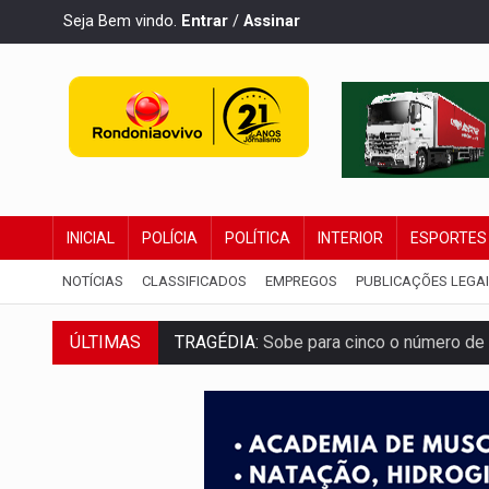
Seja Bem vindo.
Entrar
/
Assinar
INICIAL
POLÍCIA
POLÍTICA
INTERIOR
ESPORTES
NOTÍCIAS
CLASSIFICADOS
EMPREGOS
PUBLICAÇÕES LEGA
ÚLTIMAS
TRAGÉDIA:
Sobe para cinco o número de 
TRANSPORTE DE ARROZ:
MPF assegura c
DEEPFAKE:
Sancionada lei contra violência
COLEGIADO:
Brasil e Rússia discutem ene