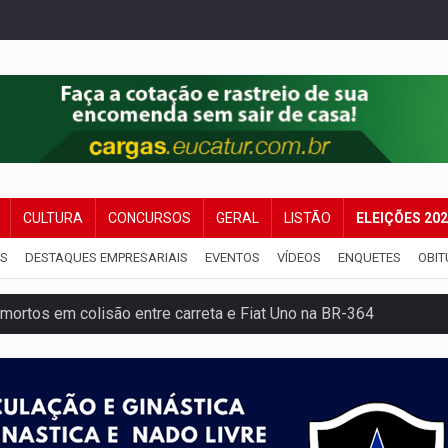
CULTURA
CONCURSOS
GERAL
LISTÃO
ELEIÇÕES 20
IS
DESTAQUES EMPRESARIAIS
EVENTOS
VÍDEOS
ENQUETES
OBIT
mortos em colisão entre carreta e Fiat Uno na BR-364
umprimento da legislação sobre transporte de cargas por em
 sexual infantil na internet e via IA
rgia nuclear, defesa e ciência em Brasília