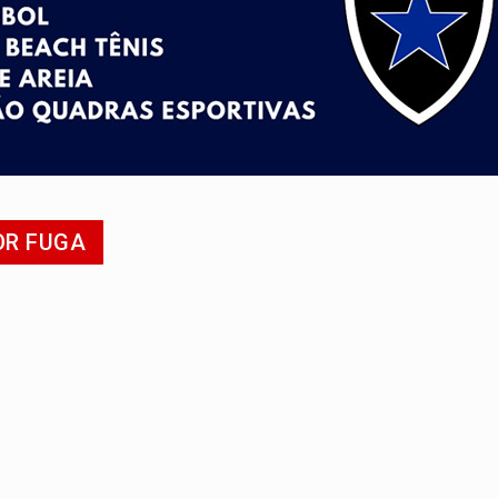
o deixa quatro mortos e um em estado grave na BR
ão nacional com participação de Marcela Bonfim
huvas isoladas nesta sexta-feira (7)
delibera greve da educação municipal em Porto Velho
e oficina de Comunicação com oportunidade de integrar equipe
OR FUGA
ardar armas de facção é preso com revólveres e espingardas