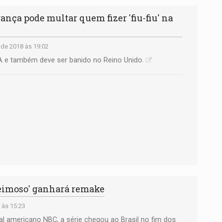
nça pode multar quem fizer 'fiu-fiu' na
de 2018 às 19:02
A e também deve ser banido no Reino Unido.
teimoso' ganhará remake
 às 15:23
al americano NBC, a série chegou ao Brasil no fim dos