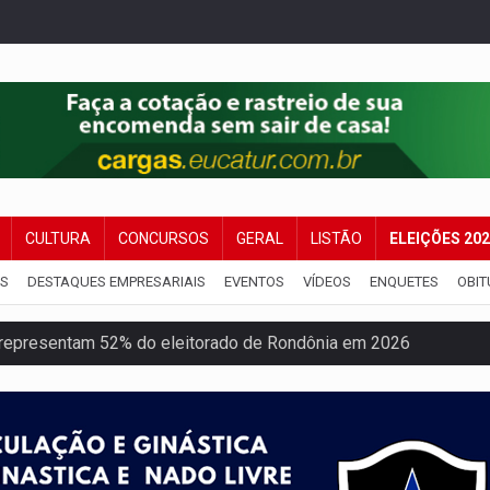
CULTURA
CONCURSOS
GERAL
LISTÃO
ELEIÇÕES 20
IS
DESTAQUES EMPRESARIAIS
EVENTOS
VÍDEOS
ENQUETES
OBIT
 representam 52% do eleitorado de Rondônia em 2026
mm durante abordagem da Força Tática na zona Sul
re em acidente na BR-364
reso às ferragens em colisão com carreta na BR