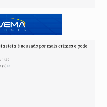
stein é acusado por mais crimes e pode
s 14:39
a (2)