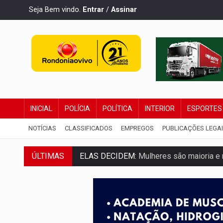
Seja Bem vindo.
Entrar
/
Assinar
INICIAL
POLÍCIA
POLÍTICA
INTERIOR
ESPORTES
NOTÍCIAS
CLASSIFICADOS
EMPREGOS
PUBLICAÇÕES LEGA
ÚLTIMAS
ELAS DECIDEM:
Mulheres são maioria e
NO CARRO:
Homem é preso com pistola 9
TRÁGICO:
Pai do 'Xandy Motocross' mor
VÍDEO:
Motorista de caminhonete morre p