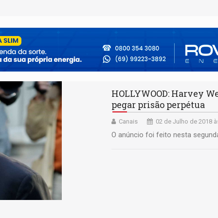
HOLLYWOOD: Harvey Wein
pegar prisão perpétua
Canais
02 de Julho de 2018 à
O anúncio foi feito nesta segund