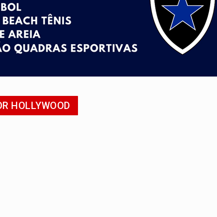
veitar o fim de semana em Porto Velho
membro do CV com arma e drogas em boca de fumo
a com a APAE para ampliar ações voltadas a PCD's
bate a drones durante exercício antiaéreo
o Oeste, CINEMAZÔNIA leva cinema amazônico a estudantes na
POR HOLLYWOOD
ao Governo e apresenta diagnóstico sobre RO