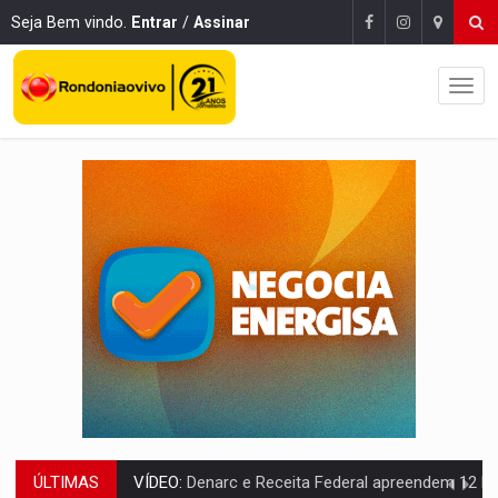
Seja Bem vindo.
Entrar
/
Assinar
ÚLTIMAS
OPERAÇÃO DA PC:
Membros do CV são presos com armas e drogas após c