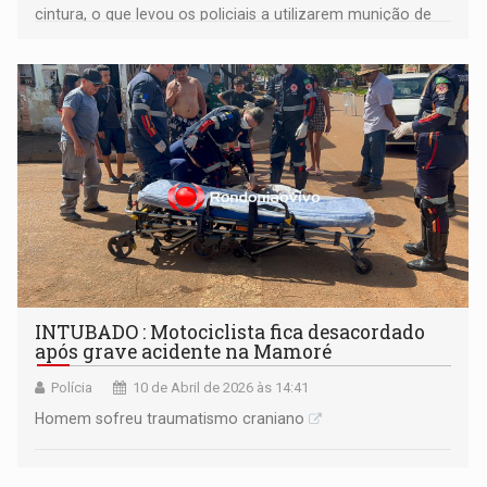
cintura, o que levou os policiais a utilizarem munição de
borracha (elastômero) para conter a ameaça
INTUBADO : Motociclista fica desacordado
após grave acidente na Mamoré
Polícia
10 de Abril de 2026 às 14:41
Homem sofreu traumatismo craniano