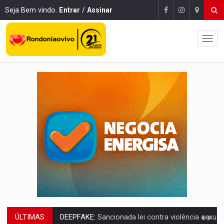
Seja Bem vindo.
Entrar
/
Assinar
ÚLTIMAS
COLEGIADO:
Brasil e Rússia discutem energia nuclear, defesa e ciênc