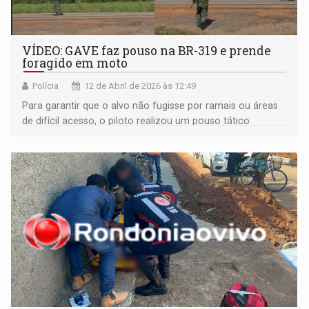
VÍDEO: GAVE faz pouso na BR-319 e prende
foragido em moto
Polícia
12 de Abril de 2026 às 12:49
Para garantir que o alvo não fugisse por ramais ou áreas
de difícil acesso, o piloto realizou um pouso tático
diretamente na pista, bloqueando a rota de fuga