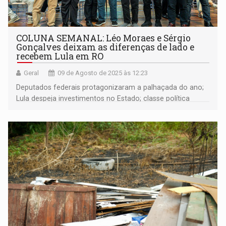
COLUNA SEMANAL: Léo Moraes e Sérgio
Gonçalves deixam as diferenças de lado e
recebem Lula em RO
Geral
09 de Agosto de 2025 às 12:23
Deputados federais protagonizaram a palhaçada do ano;
Lula despeja investimentos no Estado; classe política
rondoniense inventa desculpas para não recepcionar o
presidente do Brasil