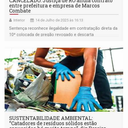
CANCELADO: Justiça de RO anula contrato
entre prefeitura e empresa de Marcos
Combate
Interior
14 de Julho de 2025 às 16:13
Sentença reconhece ilegalidade em contratação direta da
10ª colocada de pregão revogado e descarta
ressarcimento por ausência de prova de dano
SUSTENTABILIDADE AMBIENTAL:
“Catadores de resíduos sólidos estão