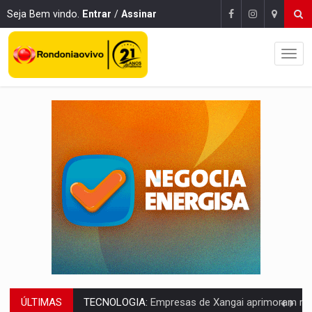
Seja Bem vindo.
Entrar
/
Assinar
ÚLTIMAS
PROTEGE A TERRA:
China descobre como explodir asteroide com bomba n