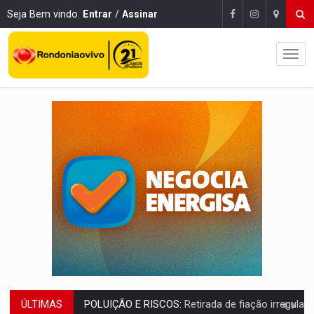
Seja Bem vindo.
Entrar
/
Assinar
ÚLTIMAS
VÍDEO:
Armado com machado, homem ameaça matar sobrinha grávida e com