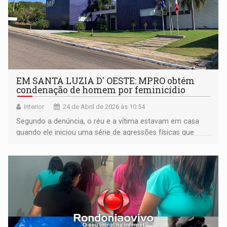
EM SANTA LUZIA D' OESTE: MPRO obtém
condenação de homem por feminicídio
Interior
24 de Abril de 2026 às 10:54
Segundo a denúncia, o réu e a vítima estavam em casa
quando ele iniciou uma série de agressões físicas que
resultaram na morte da mulher, atingida na região do
pescoço