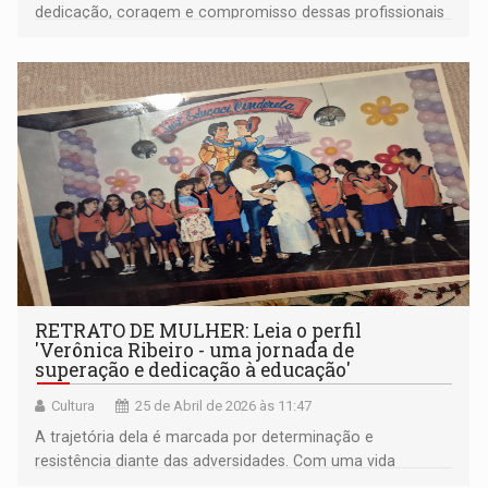
dedicação, coragem e compromisso dessas profissionais
que atuam diariamente na proteção da população, em
Guajará-Mirim
RETRATO DE MULHER: Leia o perfil
'Verônica Ribeiro - uma jornada de
superação e dedicação à educação'
Cultura
25 de Abril de 2026 às 11:47
A trajetória dela é marcada por determinação e
resistência diante das adversidades. Com uma vida
dedicada ao ensino, ela transformou desafios pessoais e