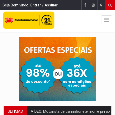
Seja Bem vindo.
Entrar
/
Assinar
ÚLTIMAS
LAZER:
Seis lugares gratuitos para aproveitar o fim de semana e