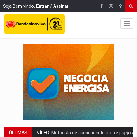
Seja Bem vindo.
Entrar
/
Assinar
ÚLTIMAS
LAZER:
Seis lugares gratuitos para aproveitar o fim de semana e