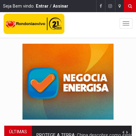
Seja Bem vindo.
Entrar
/
Assinar
ÚLTIMAS
PROTEGE A TERRA:
China descobre como explodir asteroide com bomba n