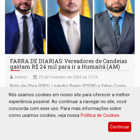
FARRA DE DIARIAS: Vereadores de Candeias
gastam R$ 24 mil para ir a Humaitá (AM)
Interior
25 de Fevereiro de 2026 às 17:24
Beto da Obra (PRD), Leandro Bejim (PSDB) e Fábio Costa
(PSDB) receberam R$ 8 mil cada para uma viagem de
Nós usamos cookies em nosso site para oferecer a melhor
cinco dias
experiência possível. Ao continuar a navegar no site, você
concorda com esse uso. Para mais informações sobre
como usamos cookies, veja nossa
Política de Cookies
Continuar