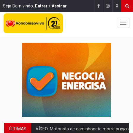
Seja Bem vindo.
Entrar
/
Assinar
ÚLTIMAS
LAZER:
Seis lugares gratuitos para aproveitar o fim de semana e