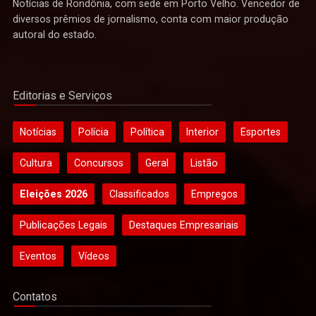
Notícias de Rondônia, com sede em Porto Velho. Vencedor de
diversos prêmios de jornalismo, conta com maior produção
autoral do estado.
Editorias e Serviços
Notícias
Polícia
Política
Interior
Esportes
Cultura
Concursos
Geral
Listão
Eleições 2026
Classificados
Empregos
Publicações Legais
Destaques Empresariais
Eventos
Vídeos
Contatos