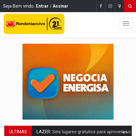
Seja Bem vindo.
Entrar
/
Assinar
ÚLTIMAS
LAZER:
Seis lugares gratuitos para aproveitar o fim de semana e