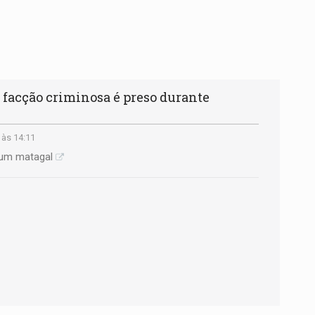
 facção criminosa é preso durante
 às 14:11
 um matagal