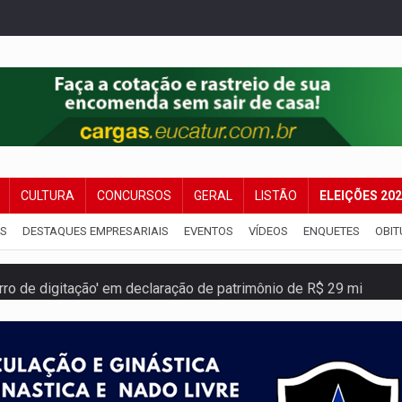
CULTURA
CONCURSOS
GERAL
LISTÃO
ELEIÇÕES 20
IS
DESTAQUES EMPRESARIAIS
EVENTOS
VÍDEOS
ENQUETES
OBIT
rro de digitação' em declaração de patrimônio de R$ 29 mi
 pelo adicional de incentivo com efeitos retroativos
regão Eletrônico Nº 12/2026 - UASG 200095
onelada de drogas em fundo falso de caminhão