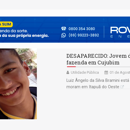
DESAPARECIDO: Jovem de
fazenda em Cujubim
Utilidade Pública
01 de Agost
Luiz Ângelo da Silva Bramini est
moram em Itapuã do Oeste