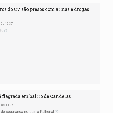
s do CV são presos com armas e drogas
 às 19:37
te
 flagrada em bairro de Candeias
 às 14:06
 de segurança no bairro Palheiral