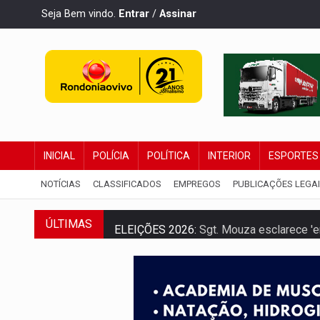
Seja Bem vindo.
Entrar
/
Assinar
INICIAL
POLÍCIA
POLÍTICA
INTERIOR
ESPORTES
NOTÍCIAS
CLASSIFICADOS
EMPREGOS
PUBLICAÇÕES LEGA
ÚLTIMAS
ELEIÇÕES 2026:
Sgt. Mouza esclarece 'e
JUDICIÁRIO:
Sinjur parabeniza servidores
Publicação Legal:
AVISO DE LICITAÇÃO: P
BR-364:
Polícia apreende mais de uma t