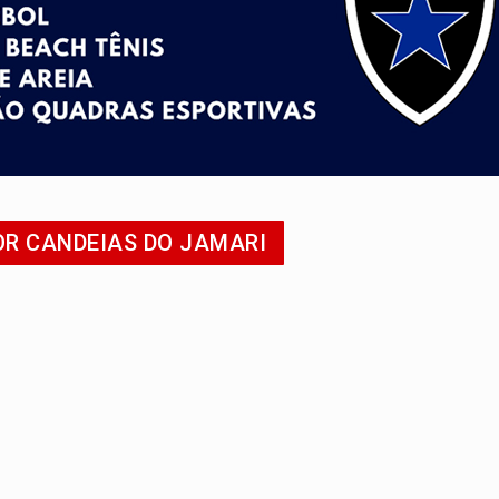
eados na promoção de dia dos Pais
bicicleta na frente de comércio
u primeiro júri popular
uposto ataque com perfis falsos no Instagram
 após mulher avançar preferencial
OR CANDEIAS DO JAMARI
na programação do Festival de Dança de Joinville