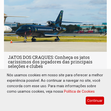
JATOS DOS CRAQUES: Conheça os jatos
caríssimos dos jogadores das principais
seleções e clubes
Copa do Mundo 2026
06 de Junho de 2026 às 07:15
Nós usamos cookies em nosso site para oferecer a melhor
experiência possível. Ao continuar a navegar no site, você
Os aviões executivos são projetados para unir velocidade,
concorda com esse uso. Para mais informações sobre
conforto e alcance global
como usamos cookies, veja nossa
Política de Cookies
Continuar