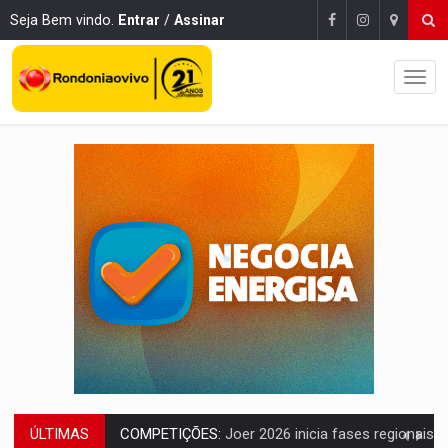
Seja Bem vindo.
Entrar
/
Assinar
ÚLTIMAS
PERIGO:
Moradores denunciam escuridão e insegurança na Estrada d