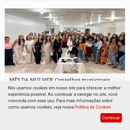
MÊS DA MULHER: Conselhos municipais
promovem eventos em diversas cidades de
Nós usamos cookies em nosso site para oferecer a melhor
RO
experiência possível. Ao continuar a navegar no site, você
Geral
13 de Março de 2025 às 15:46
concorda com esse uso. Para mais informações sobre
como usamos cookies, veja nossa
Política de Cookies
A programação do Mês da Mulher segue com novos
encontros em diversas cidades
Continuar