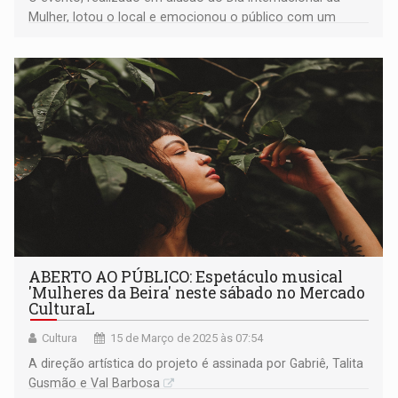
Mulher, lotou o local e emocionou o público com um
repertório que envolveu, encantou e arrebatou todos no
sábado,15, no Mercado Cultural
ABERTO AO PÚBLICO: Espetáculo musical
'Mulheres da Beira' neste sábado no Mercado
CulturaL
Cultura
15 de Março de 2025 às 07:54
A direção artística do projeto é assinada por Gabriê, Talita
Gusmão e Val Barbosa