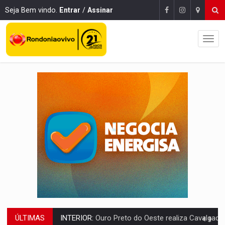
Seja Bem vindo.
Entrar
/
Assinar
ÚLTIMAS
DESENVOLVIMENTO:
Ideb avança nos anos iniciais do ensino fundamen