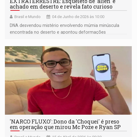
EXTRATERRESTRE: Esqueleto de 'alien' é
achado em deserto e revela fato curioso
Brasil e Mundo
04 de Junho de 2026 às 10:00
DNA desvendou mistério envolvendo múmia minúscula
encontrada no deserto e apontou deformações
raríssimas em bebê humano
'NARCO FLUXO': Dono da 'Choquei' é preso
em operação que mirou Mc Poze e Ryan SP