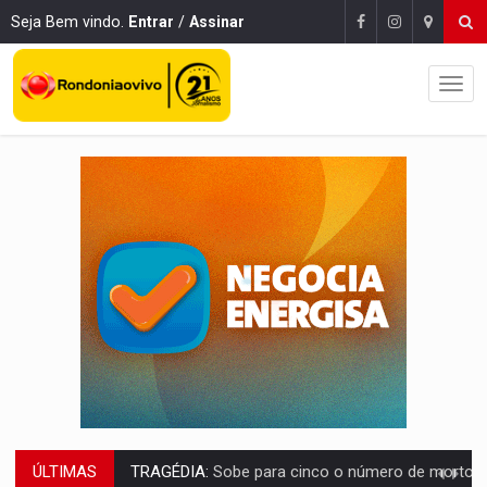
Seja Bem vindo.
Entrar
/
Assinar
ÚLTIMAS
TRANSPORTE DE ARROZ:
MPF assegura cumprimento da legislação sobre transporte d