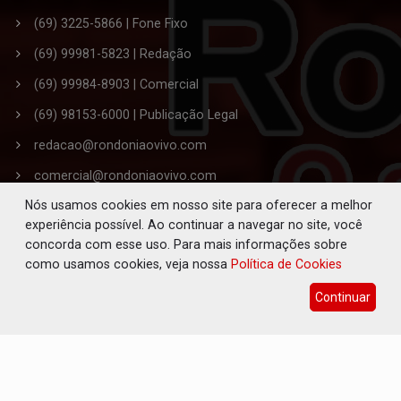
(69) 3225-5866 | Fone Fixo
(69) 99981-5823 | Redação
(69) 99984-8903 | Comercial
(69) 98153-6000 | Publicação Legal
redacao@rondoniaovivo.com
comercial@rondoniaovivo.com
Nós usamos cookies em nosso site para oferecer a melhor
publicacaolegal@rondoniaovivo.com
experiência possível. Ao continuar a navegar no site, você
Endereço: Rua Joaquim Araújo Lima, nº 3445,
concorda com esse uso. Para mais informações sobre
Bairro Embratel. - Porto Velho - RO
como usamos cookies, veja nossa
Política de Cookies
CEP 76.820-863
Continuar
Editor-Chefe da Redação: Solano de Souza Ferreira
Jornalista Responsável: Paulo Andreoli
© 2005 - 2026, Rondoniaovivo.com. Todos os direitos
reservados - CNPJ: 08.742.048/0001-87