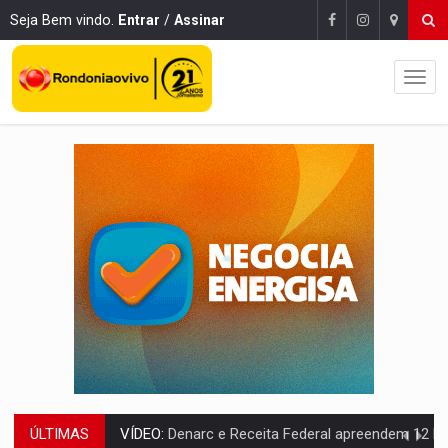
Seja Bem vindo.
Entrar
/
Assinar
ÚLTIMAS
VÍDEO:
Denarc e Receita Federal apreendem 12 kg de skunk e arma que iam