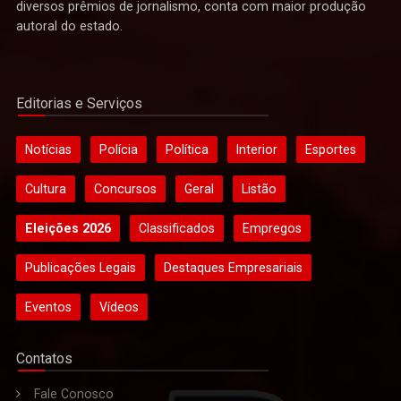
diversos prêmios de jornalismo, conta com maior produção
autoral do estado.
Editorias e Serviços
Notícias
Polícia
Política
Interior
Esportes
Cultura
Concursos
Geral
Listão
Eleições 2026
Classificados
Empregos
Publicações Legais
Destaques Empresariais
Eventos
Vídeos
Contatos
Fale Conosco