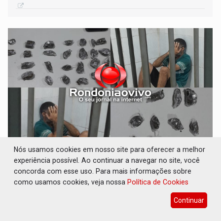
NO SANTA BÁRBARA: Flagrado com 27
Nós usamos cookies em nosso site para oferecer a melhor
porções de drogas, homem diz que era só pra
experiência possível. Ao continuar a navegar no site, você
consumo
concorda com esse uso. Para mais informações sobre
como usamos cookies, veja nossa
Política de Cookies
Polícia
22 de Junho de 2026 às 14:01
Ele foi levado ao Departamento de Flagrantes
Continuar