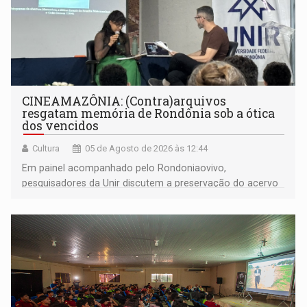
CINEAMAZÔNIA: (Contra)arquivos
resgatam memória de Rondônia sob a ótica
dos vencidos
Cultura
05 de Agosto de 2026 às 12:44
Em painel acompanhado pelo Rondoniaovivo,
pesquisadores da Unir discutem a preservação do acervo
do século 20 e o legado de Sílvio Tendler, que defendia a
memória como bússola para o futuro