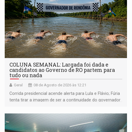
COLUNA SEMANAL: Largada foi dada e
candidatos ao Governo de RO partem para
tudo ou nada
Geral
08 de Agosto de 2026 às 12:21
Corrida presidencial acende alerta para Lula e Flávio; Fúria
tenta tirar a imagem de ser a continuidade do governador
Marcos Rocha; ex-prefeito Hildon Chaves parece ainda
não ter entrado no modo eleição; ABAV faz evento em
Porto Velho