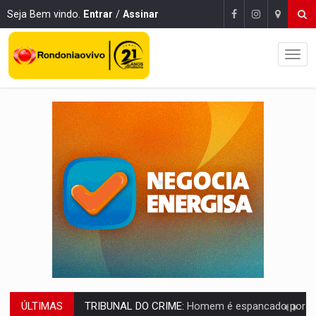
Seja Bem vindo.
Entrar
/
Assinar
ÚLTIMAS
VÍDEO:
Perseguição é registrada no shopping após colombiana furtar ce