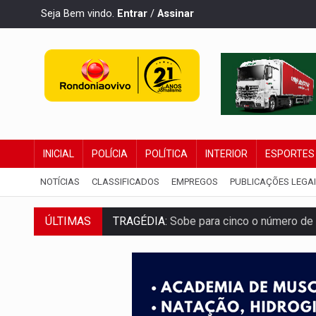
Seja Bem vindo.
Entrar
/
Assinar
INICIAL
POLÍCIA
POLÍTICA
INTERIOR
ESPORTES
NOTÍCIAS
CLASSIFICADOS
EMPREGOS
PUBLICAÇÕES LEGA
ÚLTIMAS
TRAGÉDIA:
Sobe para cinco o número de 
TRANSPORTE DE ARROZ:
MPF assegura c
DEEPFAKE:
Sancionada lei contra violência
COLEGIADO:
Brasil e Rússia discutem ene