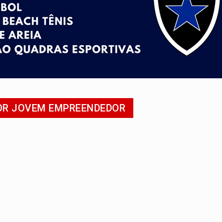
o deixa quatro mortos e um em estado grave na BR
ão nacional com participação de Marcela Bonfim
huvas isoladas nesta sexta-feira (7)
delibera greve da educação municipal em Porto Velho
e oficina de Comunicação com oportunidade de integrar equipe
POR JOVEM EMPREENDEDOR
ardar armas de facção é preso com revólveres e espingardas