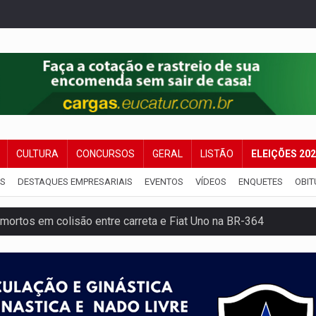
CULTURA
CONCURSOS
GERAL
LISTÃO
ELEIÇÕES 20
IS
DESTAQUES EMPRESARIAIS
EVENTOS
VÍDEOS
ENQUETES
OBIT
mortos em colisão entre carreta e Fiat Uno na BR-364
umprimento da legislação sobre transporte de cargas por em
 sexual infantil na internet e via IA
rgia nuclear, defesa e ciência em Brasília