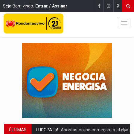
Seja Bem vindo.
Entrar
/
Assinar
ÚLTIMAS
REFLORESTAMENTO:
Plantar árvores não será mais suficiente para comprov