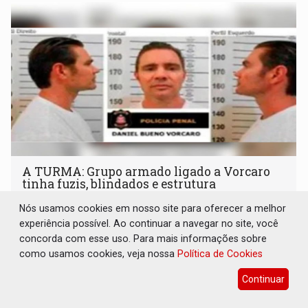
A TURMA: Grupo armado ligado a Vorcaro
tinha fuzis, blindados e estrutura
paramilitar
Nós usamos cookies em nosso site para oferecer a melhor
Brasil e Mundo
17 de Junho de 2026 às 15:55
experiência possível. Ao continuar a navegar no site, você
concorda com esse uso. Para mais informações sobre
A PF afirma que integrantes realizavam monitoramento e
como usamos cookies, veja nossa
ações de intimidação contra pessoas consideradas
Política de Cookies
desafetas
Continuar