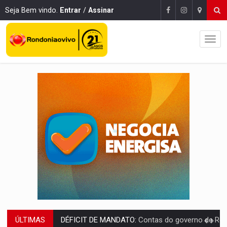
Seja Bem vindo.
Entrar
/
Assinar
ÚLTIMAS
CREDIBILIDADE:
Superintendentes da PF defendem independência e apoio à 