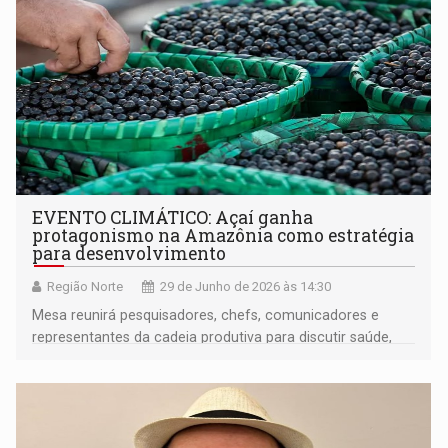
EVENTO CLIMÁTICO: Açaí ganha
protagonismo na Amazônia como estratégia
para desenvolvimento
Região Norte
29 de Junho de 2026 às 14:30
Mesa reunirá pesquisadores, chefs, comunicadores e
representantes da cadeia produtiva para discutir saúde,
bioeconomia e novas aplicações do fruto amazônico
durante a II Semana do Clima da Amazônia, em Belém