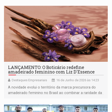
LANÇAMENTO: O Boticário redefine
amadeirado feminino com Liz D'Essence
Destaques Empresariais
16 de Junho de 2026 às 14:23
A novidade evolui o território da marca precursora do
amadeirado feminino no Brasil ao combinar a raridade da
Base de Laire Íris Nobre exclusiva da marca a uma
construção olfativa que confere rastro marcante e dulçor
na medida