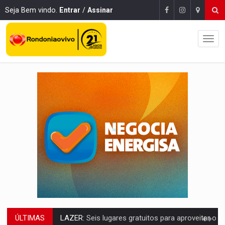
Seja Bem vindo.
Entrar
/
Assinar
ÚLTIMAS
VÍDEO:
FTICCO e Força Tática prendem membro do CV com arma e drogas em