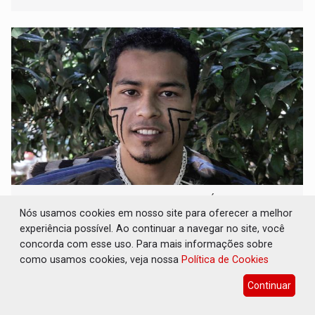
DESENVOLVIMENTO SUSTENTÁVEL:
Liderança indígena propõe cooperação para
Nós usamos cookies em nosso site para oferecer a melhor
evitar colapso urbano
experiência possível. Ao continuar a navegar no site, você
concorda com esse uso. Para mais informações sobre
Geral
26 de Maio de 2026 às 16:01
como usamos cookies, veja nossa
Política de Cookies
Thiago Guarani, arquiteto e urbanista, cita projeto de
reinserção de abelhas em São Paulo como exemplo
Continuar
prático de convivência sustentável que os legisladores