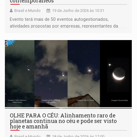
contemporâneos
Brasil e Mundo
19 de Junho de 2026 às 10:31
Evento terá mais de 50 eventos autogestionados,
atividades propostas por empresas, representantes da
sociedade civil e instituições de pesquisa que
desenvolvem projetos e soluções para os desafios
ambientais, sociais e econômicos da Amazônia
OLHE PARA O CÉU: Alinhamento raro de
planetas continua no céu e pode ser visto
hoje e amanhã
Brasil e Mundo
18 de Junho de 2026 às 17:00