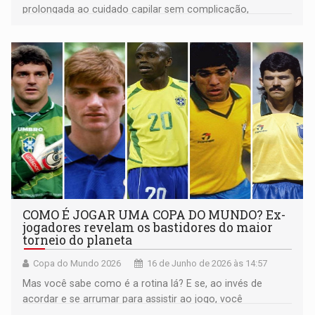
prolongada ao cuidado capilar sem complicação,
estendendo a oportunidade promocional especial a todo
o portfólio de cabelos da marca
COMO É JOGAR UMA COPA DO MUNDO? Ex-
jogadores revelam os bastidores do maior
torneio do planeta
Copa do Mundo 2026
16 de Junho de 2026 às 14:57
Mas você sabe como é a rotina lá? E se, ao invés de
acordar e se arrumar para assistir ao jogo, você
acordasse e se arrumasse para jogar?