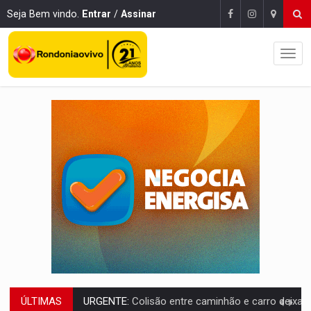
Seja Bem vindo.
Entrar
/
Assinar
ÚLTIMAS
URGENTE:
Colisão entre caminhão e carro deixa quatro mortos e um em est