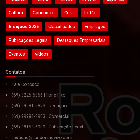
Cultura
Concursos
Geral
Listão
Eleições 2026
Classificados
Empregos
Publicações Legais
Destaques Empresariais
Eventos
Vídeos
Contatos
Fale Conosco
(69) 3225-5866 | Fone Fixo
(69) 99981-5823 | Redação
(69) 99984-8903 | Comercial
(69) 98153-6000 | Publicação Legal
redacao@rondoniaovivo.com