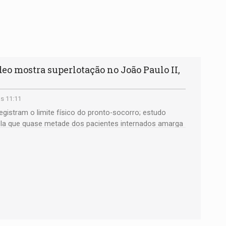
 mostra superlotação no João Paulo II,
s 11:11
gistram o limite físico do pronto-socorro; estudo
vela que quase metade dos pacientes internados amarga
erências devido ao colapso de fluxo da regulação