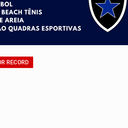
Antônio Ocampo conduz a história de uma ferrovia desgoverna
em ao Iphan recuperação de área atingida por erosão na EFMM
ta de carne assada para o almoço e o jantar
 professores em PVH é considerada ilegal pela Justiça
r mistura mistério e filmagens quase reais – Por Marcos Souza
OR RECORD
 em Rondônia coincide com investigação sob sigilo