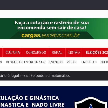
CULTURA
CONCURSOS
GERAL
LISTÃO
ELEIÇÕES 20
IS
DESTAQUES EMPRESARIAIS
EVENTOS
VÍDEOS
ENQUETES
OBIT
iário é legal, mas não pode ser automático
de 200 ações de Marcos Rogério para Rondônia
ença em PVH e transforma Aramix em Super Nova Era
nacional e transforma Brasil em corredor da cocaína