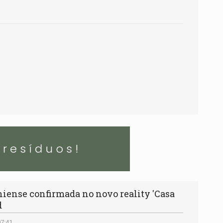
iense confirmada no novo reality 'Casa
d
07:41