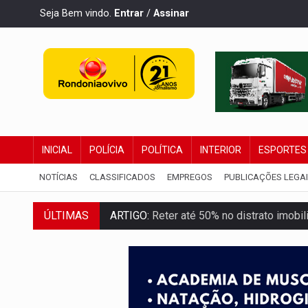
Seja Bem vindo.
Entrar
/
Assinar
INICIAL
POLÍCIA
POLÍTICA
INTERIOR
ESPORTES
NOTÍCIAS
CLASSIFICADOS
EMPREGOS
PUBLICAÇÕES LEGA
ÚLTIMAS
ARTIGO:
Reter até 50% no distrato imobil
DO HOSPITAL AO CAMPO:
Veja as mais 
EXPANSÃO:
Grupo Nova Era amplia pres
ROTA GLOBAL:
PCC amplia presença inter