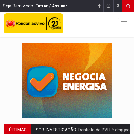
Seja Bem vindo.
Entrar
/
Assinar
ÚLTIMAS
ESQUEMA DE FRAUDES:
Polícia Civil deflagra a terceira fase da Oper