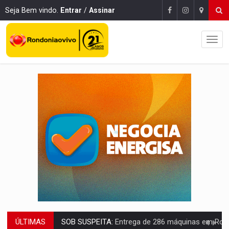
Seja Bem vindo.
Entrar
/
Assinar
ÚLTIMAS
SOB SUSPEITA:
Entrega de 286 máquinas em Rondônia coincide com investig