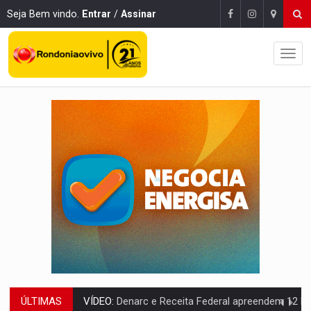
Seja Bem vindo.
Entrar
/
Assinar
ÚLTIMAS
OPERAÇÃO DA PC:
Membros do CV são presos com armas e drogas após c