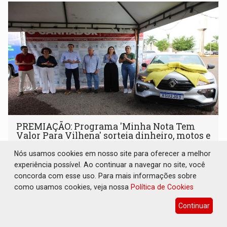
PREMIAÇÃO: Programa 'Minha Nota Tem
Valor Para Vilhena' sorteia dinheiro, motos e
carro 0km
Nós usamos cookies em nosso site para oferecer a melhor
Interior
15 de Maio de 2026 às 13:39
experiência possível. Ao continuar a navegar no site, você
concorda com esse uso. Para mais informações sobre
A iniciativa busca incentivar a educação fiscal e estimular
como usamos cookies, veja nossa
a emissão de notas fiscais, fortalecendo a arrecadação
Política de Cookies
municipal e ampliando a participação da população no
Continuar
programa.