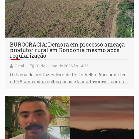
BUROCRACIA: Demora em processo ameaça
produtor rural em Rondônia mesmo após
regularização
Geral
03 de Junho de 2026 às 14:23
O drama de um fazendeiro de Porto Velho. Apesar de ter
o PRA aprovado, multas pagas e laudo favorável, corre o
risco de ter o crédito rural cortado devido à demora na
suspensão de um embargo