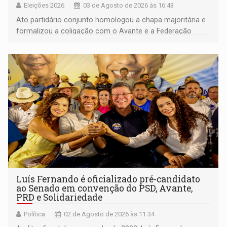
Eleições 2026
03 de Agosto de 2026 às 16:43
Ato partidário conjunto homologou a chapa majoritária e
formalizou a coligação com o Avante e a Federação
PRD/Solidariedade; bastidores registraram cobranças de
eleitores por saúde, limpeza pública e educação
Luís Fernando é oficializado pré-candidato
ao Senado em convenção do PSD, Avante,
PRD e Solidariedade
Política
02 de Agosto de 2026 às 11:34