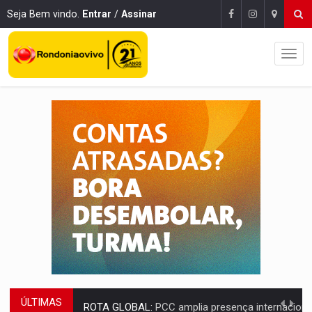
Seja Bem vindo.
Entrar
/
Assinar
ÚLTIMAS
ROTA GLOBAL:
PCC amplia presença internacional e transforma Brasil em cor