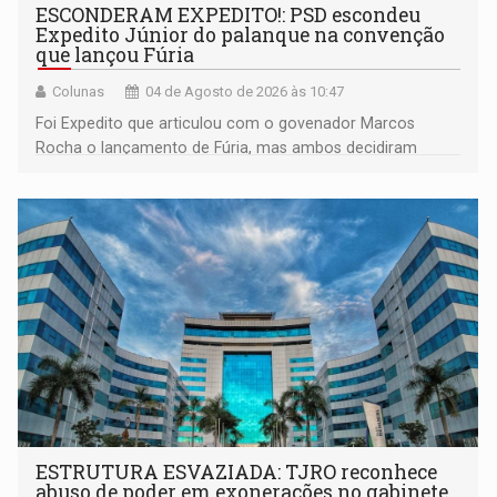
ESCONDERAM EXPEDITO!: PSD escondeu
Expedito Júnior do palanque na convenção
que lançou Fúria
Colunas
04 de Agosto de 2026 às 10:47
Foi Expedito que articulou com o govenador Marcos
Rocha o lançamento de Fúria, mas ambos decidiram
afastá-lo do palanque como se fosse uma personagem
malévola
ESTRUTURA ESVAZIADA: TJRO reconhece
abuso de poder em exonerações no gabinete