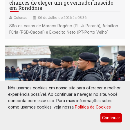
chances de eleger um governador nascido
em Rondônia
Colunas
06 de Julho de 2026 às 08:36
São os casos de Marcos Rogério (PL-Ji-Paraná), Adailton
Fúria (PSD-Cacoal) e Expedito Neto (PT-Porto Velho)
todos nascidos no estado e em disputa pelo governo
Nós usamos cookies em nosso site para oferecer a melhor
experiência possível. Ao continuar a navegar no site, você
concorda com esse uso. Para mais informações sobre
como usamos cookies, veja nossa
Política de Cookies
RESULTADOS: Governo de RO reduz 70% dos
Continuar
homicídios com Batalhão Tático