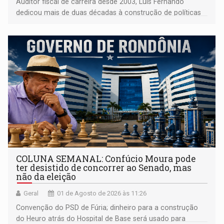
Auditor fiscal de carreira desde 2003, Luís Fernando
dedicou mais de duas décadas à construção de políticas
de desenvolvimento em Rondônia, tendo estado à frente
da Secretaria de Finanças (Sefin) por mais de sete anos
COLUNA SEMANAL: Confúcio Moura pode
ter desistido de concorrer ao Senado, mas
não da eleição
Geral
01 de Agosto de 2026 às 11:26
Convenção do PSD de Fúria; dinheiro para a construção
do Heuro atrás do Hospital de Base será usado para