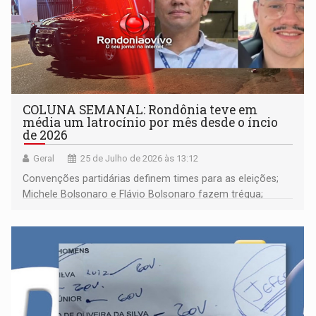
COLUNA SEMANAL: Rondônia teve em
média um latrocínio por mês desde o íncio
de 2026
Geral
25 de Julho de 2026 às 13:12
Convenções partidárias definem times para as eleições;
Michele Bolsonaro e Flávio Bolsonaro fazem trégua;
alunos de escola militares não vão para os EUA; e muito
mais