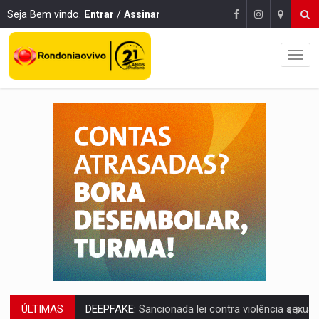
Seja Bem vindo.
Entrar
/
Assinar
ÚLTIMAS
DEEPFAKE:
Sancionada lei contra violência sexual infantil na inte