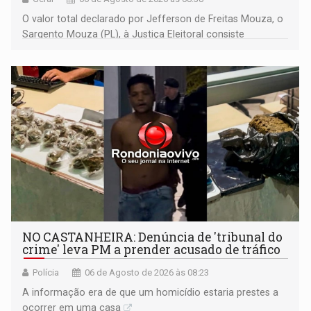
O valor total declarado por Jefferson de Freitas Mouza, o
Sargento Mouza (PL), à Justiça Eleitoral consiste
integralmente em quotas de capital de um clube de tiro
desportivo localizado no interior do estado.
NO CASTANHEIRA: ​Denúncia de 'tribunal do
crime' leva PM a prender acusado de tráfico
Polícia
06 de Agosto de 2026 às 08:23
A informação era de que um homicídio estaria prestes a
ocorrer em uma casa