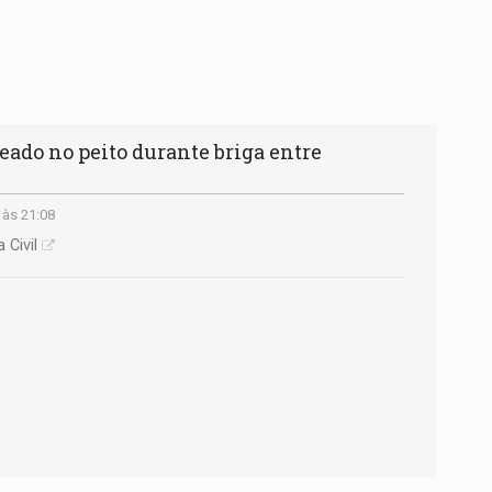
do no peito durante briga entre
 às 21:08
 Civil