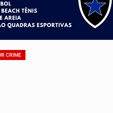
nos de emancipação com programação esportiva
sença de plástico ou petróleo em ovos
tacam casal de idosos na zona Leste
endem cerca de 1kg de ouro em Rondônia
scolhe Alfredo Gaspar como vice, alvo de denúncia por estupro
OR CRIME
ante briga entre vizinhos