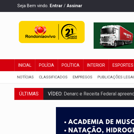
Seja Bem vindo.
Entrar
/
Assinar
INICIAL
POLÍCIA
POLÍTICA
INTERIOR
ESPORTES
NOTÍCIAS
CLASSIFICADOS
EMPREGOS
PUBLICAÇÕES LEGA
ÚLTIMAS
VÍDEO:
Denarc e Receita Federal apreen
OPERAÇÃO DA PC:
Membros do CV são p
ENTRADA GRATUITA:
Espetáculo As Mari
VÍDEO:
Três são presos após furto de mo