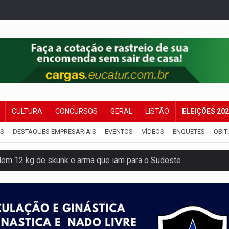
CULTURA
CONCURSOS
GERAL
LISTÃO
ELEIÇÕES 20
IS
DESTAQUES EMPRESARIAIS
EVENTOS
VÍDEOS
ENQUETES
OBIT
dem 12 kg de skunk e arma que iam para o Sudeste
resos com armas e drogas após crime de tortur@
as Somos Nós será apresentado na capital
tocicleta em frente de academia