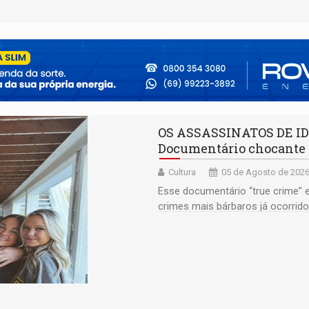
OS ASSASSINATOS DE I
Documentário chocante e
Cultura
05 de Agosto de 2026
Esse documentário “true crime” 
crimes mais bárbaros já ocorrid
moravam em uma casa que ficava 