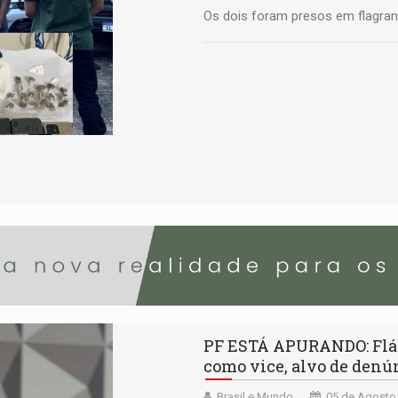
Os dois foram presos em flagran
PF ESTÁ APURANDO: Fláv
como vice, alvo de denú
Brasil e Mundo
05 de Agosto 