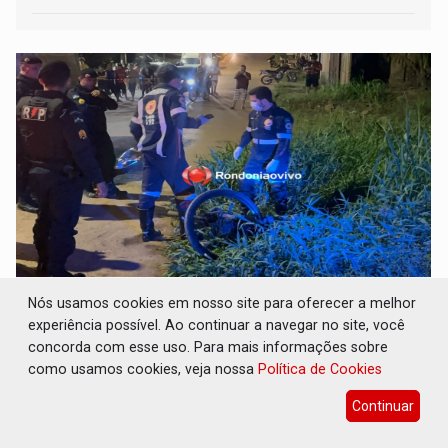
​RANKING GLOBAL: Porto Velho aparece
Nós usamos cookies em nosso site para oferecer a melhor
entre as 50 cidades mais violentas do
experiência possível. Ao continuar a navegar no site, você
mundo
concorda com esse uso. Para mais informações sobre
como usamos cookies, veja nossa
Polícia
23 de Julho de 2026 às 10:11
Política de Cookies
Impulsionado principalmente pelas disputas territoriais
Continuar
entre facções criminosas