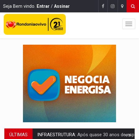
Seja Bem vindo.
Entrar
/
Assinar
ÚLTIMAS
A ILHA:
Coreografia de Rondônia estreia na programação do Festival de Dan