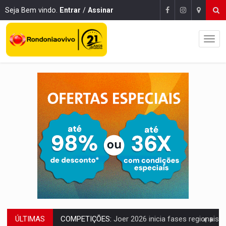
Seja Bem vindo.
Entrar
/
Assinar
ÚLTIMAS
COMPETIÇÕES:
Joer 2026 inicia fases regionais e reúne mais de 7,3 mil