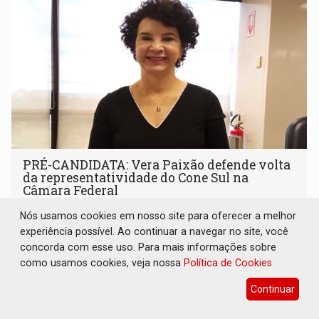
PRÉ-CANDIDATA: Vera Paixão defende volta
da representatividade do Cone Sul na
Câmara Federal
Eleições 2026
21 de Julho de 2026 às 12:30
Nós usamos cookies em nosso site para oferecer a melhor
experiência possível. Ao continuar a navegar no site, você
Segundo ela, a região está há mais de uma década sem
concorda com esse uso. Para mais informações sobre
um parlamentar federal
como usamos cookies, veja nossa
Política de Cookies
Continuar