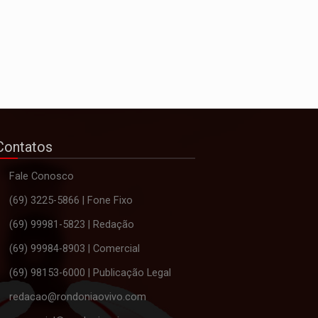
Contatos
Fale Conosco
(69) 3225-5866 | Fone Fixo
(69) 99981-5823 | Redação
(69) 99984-8903 | Comercial
(69) 98153-6000 | Publicação Legal
redacao@rondoniaovivo.com