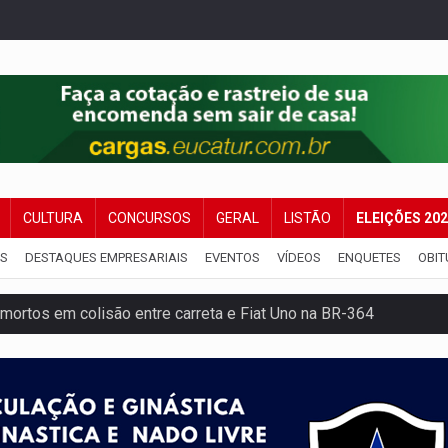
CULTURA
CONCURSOS
GERAL
LISTÃO
ELEIÇÕES 20
IS
DESTAQUES EMPRESARIAIS
EVENTOS
VÍDEOS
ENQUETES
OBIT
mortos em colisão entre carreta e Fiat Uno na BR-364
umprimento da legislação sobre transporte de cargas por em
 sexual infantil na internet e via IA
rgia nuclear, defesa e ciência em Brasília