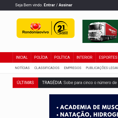
Seja Bem vindo.
Entrar
/
Assinar
INICIAL
POLÍCIA
POLÍTICA
INTERIOR
ESPORTES
NOTÍCIAS
CLASSIFICADOS
EMPREGOS
PUBLICAÇÕES LEGA
ÚLTIMAS
TRAGÉDIA:
Sobe para cinco o número de 
TRANSPORTE DE ARROZ:
MPF assegura c
DEEPFAKE:
Sancionada lei contra violência
COLEGIADO:
Brasil e Rússia discutem ene