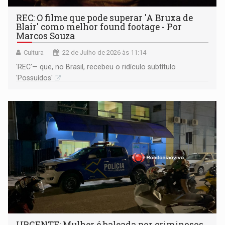
REC: O filme que pode superar 'A Bruxa de
Blair' como melhor found footage - Por
Marcos Souza
Cultura
22 de Julho de 2026 às 11:14
'REC'— que, no Brasil, recebeu o ridículo subtítulo
'Possuídos'
URGENTE: Mulher é baleada por criminosos