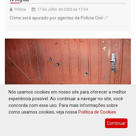
Polícia
17 de Julho de 2026 às 17:34
Crime será apurado por agentes da Polícia Civil
Nós usamos cookies em nosso site para oferecer a melhor
experiência possível. Ao continuar a navegar no site, você
concorda com esse uso. Para mais informações sobre
como usamos cookies, veja nossa
Política de Cookies
ATAQUE: Residência é alvo de atentado a
tiros na zona Leste da capital ​
Continuar
Polícia
16 de Julho de 2026 às 03:23