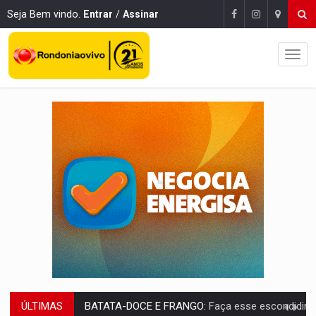
Seja Bem vindo.
Entrar
/
Assinar
ÚLTIMAS
BARREIRA NATURAL:
Desmate da Amazônia corta chuvas no Sul e ameaça produção