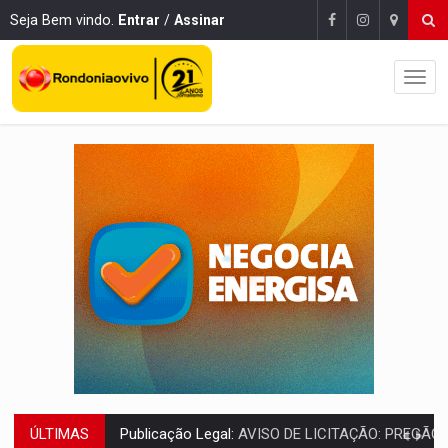
Seja Bem vindo.
Entrar
/
Assinar
ÚLTIMAS
RUA DAS PENHAS:
MPRO promove intervenção artística pelos direit