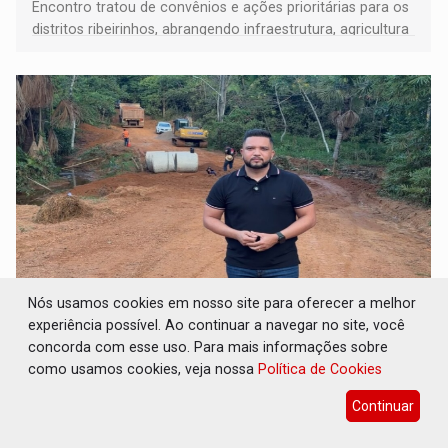
Encontro tratou de convênios e ações prioritárias para os
distritos ribeirinhos, abrangendo infraestrutura, agricultura
e serviços essenciais
Nós usamos cookies em nosso site para oferecer a melhor
FERNANDO SILVA: Vereador acompanha
experiência possível. Ao continuar a navegar no site, você
início de obras de drenagem no bairro
concorda com esse uso. Para mais informações sobre
Nacional
como usamos cookies, veja nossa
Política de Cookies
Política
20 de Julho de 2026 às 11:58
Continuar
A obra atende a uma antiga reivindicação da
comunidade