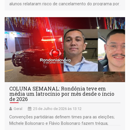
alunos relataram risco de cancelamento do programa por
falta de informações de datas e de vistos.
COLUNA SEMANAL: Rondônia teve em
média um latrocínio por mês desde o íncio
de 2026
Geral
25 de Julho de 2026 às 13:12
Convenções partidárias definem times para as eleições;
Michele Bolsonaro e Flávio Bolsonaro fazem trégua;
alunos de escola militares não vão para os EUA; e muito