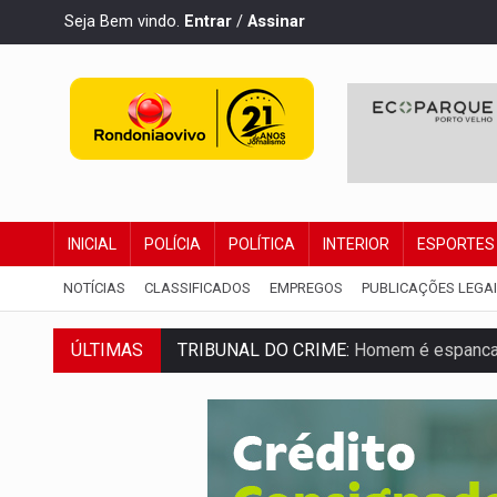
Seja Bem vindo.
Entrar
/
Assinar
INICIAL
POLÍCIA
POLÍTICA
INTERIOR
ESPORTES
NOTÍCIAS
CLASSIFICADOS
EMPREGOS
PUBLICAÇÕES LEGA
ÚLTIMAS
TRIBUNAL DO CRIME:
Homem é espancado
VÍDEO:
Perseguição é registrada no shop
LUDOPATIA:
Apostas online começam a af
REFLORESTAMENTO:
Plantar árvores nã