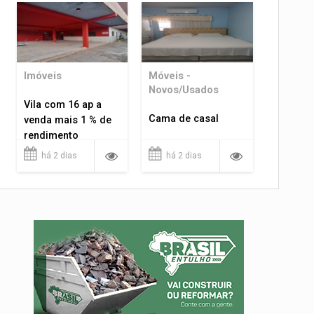
Imóveis
Móveis -
Novos/Usados
Vila com 16 ap a
Cama de casal
venda mais 1 % de
rendimento
há 2 dias
há 2 dias