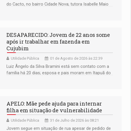
do Cacto, no bairro Cidade Nova; tutora Isabelle Maio
disponibiliza contato para informações
DESAPARECIDO: Jovem de 22 anos some
após ir trabalhar em fazenda em
Cujubim
Utilidade Pública
01 de Agosto de 2026 às 22:39
Luiz Ângelo da Silva Bramini está sem contato com a
família há 20 dias; esposa e pais moram em Itapuã do
Oeste
APELO: Mãe pede ajuda para internar
filha em situação de vulnerabilidade
Utilidade Pública
31 de Julho de 2026 às 08:21
Jovem segue em situação de rua apesar de pedido de