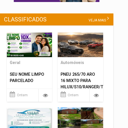
CLASSIFICADOS
VEJA MAIS
Geral
Automóveis
SEU NOME LIMPO
PNEU 265/70 ARO
PARCELADO
16 MIXTO PARA
HILUX/S10/RANGER/TRITON
ETC... MONTAGEM
Ontem
Ontem
GRATIS 599,00