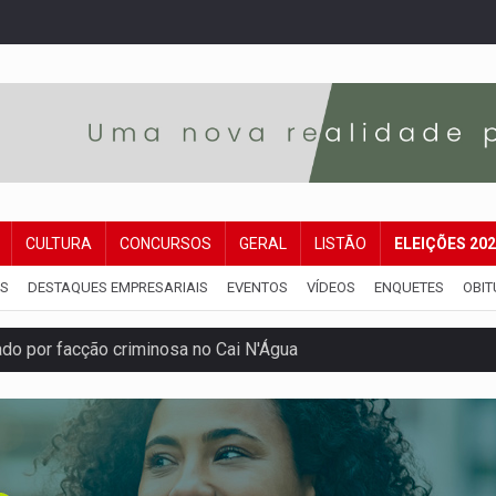
CULTURA
CONCURSOS
GERAL
LISTÃO
ELEIÇÕES 20
IS
DESTAQUES EMPRESARIAIS
EVENTOS
VÍDEOS
ENQUETES
OBIT
 por facção criminosa no Cai N'Água
ping após colombiana furtar celular de menina
etar produtividade e rotina nas empresas
o será mais suficiente para comprovar área recuperado