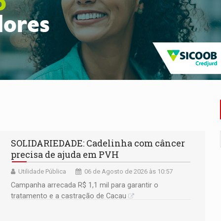
ossível base secreta no satélite natural da Terra
i carro que era rebocado para oficina no Centro de Porto Velho
 frente do bar da Marleide
nia+10 lança chamada para fortalecer cadeias da sociobioecono
de urânio, mas produz pouco e importa combustível
ça matar sobrinha grávida e com bebê no colo
SOLIDARIEDADE: Cadelinha com câncer
precisa de ajuda em PVH
Utilidade Pública
06 de Agosto de 2026 às 10:57
Campanha arrecada R$ 1,1 mil para garantir o
tratamento e a castração de Cacau