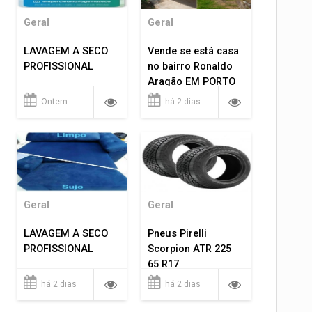
Geral
Geral
LAVAGEM A SECO
Vende se está casa
PROFISSIONAL
no bairro Ronaldo
Aragão EM PORTO
VELHO RO.
Ontem
há 2 dias
Geral
Geral
LAVAGEM A SECO
Pneus Pirelli
PROFISSIONAL
Scorpion ATR 225
65 R17
há 2 dias
há 2 dias