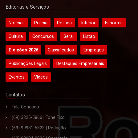
Editorias e Serviços
Notícias
Polícia
Política
Interior
Esportes
Cultura
Concursos
Geral
Listão
Eleições 2026
Classificados
Empregos
Publicações Legais
Destaques Empresariais
Eventos
Vídeos
Contatos
Fale Conosco
(69) 3225-5866 | Fone Fixo
(69) 99981-5823 | Redação