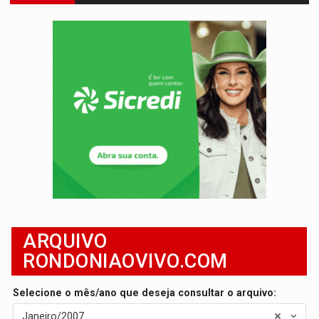
TRANSPORTE DE ARROZ:
MPF assegura cumprimento da legislação sobre transporte d
DEEPFAKE:
Sancionada lei contra violência sexual infantil na inte
COLEGIADO:
Brasil e Rússia discutem energia nuclear, defesa e ciênc
URGENTE:
Colisão entre caminhão e carro deixa quatro mortos e um em est
ENCONTRO:
Amazônia Negra ganha projeção nacional com participação de M
PREVISÃO:
Porto Velho tem chances de chuvas isoladas nesta se
SINDICATOS UNIDOS:
Assembleia Geral delibera greve da educação municip
FAMÍLIA MORREU:
Identificadas as cinco vítimas de acidente na BR-364, entr
ARQUIVO
BRASIL CONTRA O CRIME:
Acusado de guardar armas de facção é preso com rev
RONDONIAOVIVO.COM
Selecione o mês/ano que deseja consultar o arquivo:
Janeiro/2007