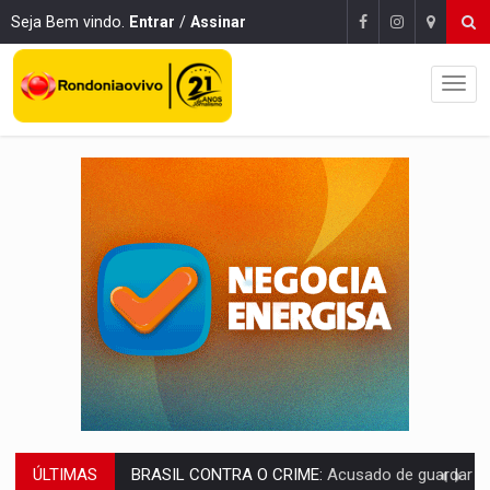
Seja Bem vindo.
Entrar
/
Assinar
ÚLTIMAS
TRAGÉDIA:
Sobe para cinco o número de mortos em colisão entre carreta e Fia