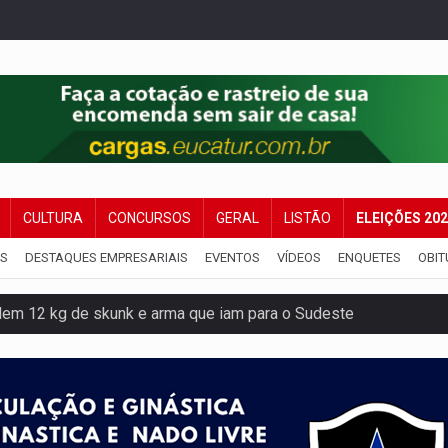
CULTURA
CONCURSOS
GERAL
LISTÃO
ELEIÇÕES 20
IS
DESTAQUES EMPRESARIAIS
EVENTOS
VÍDEOS
ENQUETES
OBIT
dem 12 kg de skunk e arma que iam para o Sudeste
resos com armas e drogas após crime de tortur@
as Somos Nós será apresentado na capital
tocicleta em frente de academia