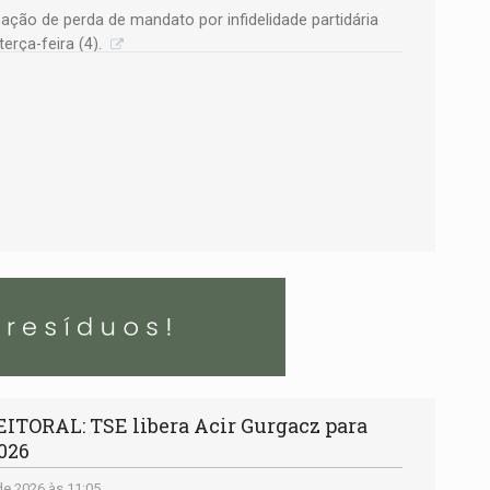
 ação de perda de mandato por infidelidade partidária
erça-feira (4).
ORAL: TSE libera Acir Gurgacz para
2026
e 2026 às 11:05