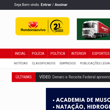
Seja Bem vindo.
Entrar
/
Assinar
INICIAL
POLÍCIA
POLÍTICA
INTERIOR
ESPORTES
NOTÍCIAS
CLASSIFICADOS
EMPREGOS
PUBLICAÇÕES LEGA
ÚLTIMAS
VÍDEO:
Denarc e Receita Federal apreen
OPERAÇÃO DA PC:
Membros do CV são p
ENTRADA GRATUITA:
Espetáculo As Mari
VÍDEO:
Três são presos após furto de mo