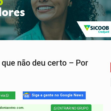
ado (8) de calor intenso e tempo firme
e espera, asfalto chega ao bairro Nova Esperança
na programação do Festival de Dança de Joinville
rro de digitação' em declaração de patrimônio de R$ 29 mi
 pelo adicional de incentivo com efeitos retroativos
veitar o fim de semana em Porto Velho
que não deu certo – Por
Siga a gente no Google News
 via
doniaovivo.com.​
ENTRAR NO GRUPO