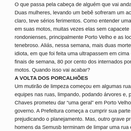
O que passa pela cabeça de alguém que vai anda
Duas mulheres, levando um bebê sofreram um aci
claro, teve sérios ferimentos. Como entender uma
em suas motos, muitas vezes elas sem capacete e
rondonienses, principalmente Porto Velho e as lo
tenebroso. Aliás, nessa semana, mais duas mort
idiota, em que foi feita uma ultrapassem em cim
finais de semana, 80 por cento dos internados por
motos. Quando isso vai acabar?
A VOLTA DOS PORCALHÕES
Um mutirão de limpeza começou em algumas ruas p
equipes nas ruas, limpando, podando árvores e, pr
Chaves prometeu dar “uma geral” em Porto Velho,
governo. A Prefeitura começa a cumprir sua part
prejudicando o planejamento. Mas, outro grave p
homens da Semusb terminam de limpar uma rua ou 