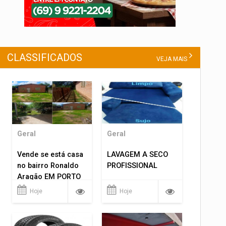
CLASSIFICADOS
VEJA MAIS
Geral
Geral
Vende se está casa
LAVAGEM A SECO
no bairro Ronaldo
PROFISSIONAL
Aragão EM PORTO
VELHO RO.
Hoje
Hoje