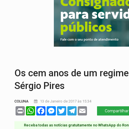
PREVISÃO:
Interior de Rondônia terá sáb
INFRAESTRUTURA:
Após quase 30 anos d
A ILHA:
Coreografia de Rondônia estreia 
ELEIÇÕES 2026:
Sgt. Mouza esclarece 'e
JUDICIÁRIO:
Sinjur parabeniza servidores
LAZER:
Seis lugares gratuitos para apro
Os cem anos de um regime 
Sérgio Pires
COLUNA
13 de Janeiro de 2017 às 15:34
Print
WhatsApp
Facebook
Messenger
Twitter
Telegram
Email
Compartilhar
Receba todas as notícias gratuitamente no WhatsApp do Ron