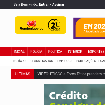
Seja Bem vindo.
Entrar
/
Assinar
INICIAL
POLÍCIA
POLÍTICA
INTERIOR
ESPORTES
NOTÍCIAS
CLASSIFICADOS
EMPREGOS
PUBLICAÇÕES LEGA
ÚLTIMAS
VÍDEO:
FTICCO e Força Tática prendem 
INCLUSÃO:
Prefeitura fortalece parceri
DEFESA:
Exército testa inovações no com
TEMAS SOCIOAMBIENTAIS:
Em Itapuã d