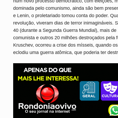
num novo processo democrático, com eleições, m
dominada pelo comunismo, ainda são bem presentes
e Lenin, o proletariado tomou conta do poder. Qu
revolução, viveram dias de terror inimagináveis.
40 (durante a Segunda Guerra Mundial), mais de
comunista e outros 20 milhões destroçados pela fú
Kruschev, ocorreu a crise dos mísseis, quando 
eclodiu uma guerra atômica, que poderia ter dest