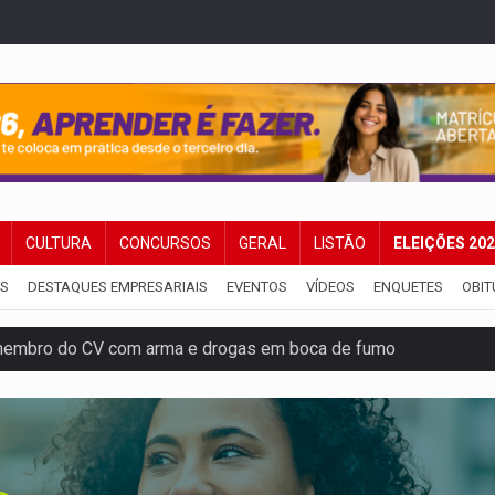
CULTURA
CONCURSOS
GERAL
LISTÃO
ELEIÇÕES 20
IS
DESTAQUES EMPRESARIAIS
EVENTOS
VÍDEOS
ENQUETES
OBIT
membro do CV com arma e drogas em boca de fumo
a com a APAE para ampliar ações voltadas a PCD's
bate a drones durante exercício antiaéreo
o Oeste, CINEMAZÔNIA leva cinema amazônico a estudantes na