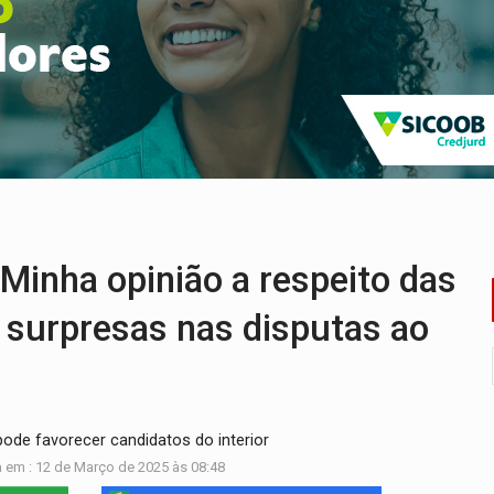
eados na promoção de dia dos Pais
bicicleta na frente de comércio
u primeiro júri popular
uposto ataque com perfis falsos no Instagram
 após mulher avançar preferencial
na programação do Festival de Dança de Joinville
nha opinião a respeito das
 surpresas nas disputas ao
pode favorecer candidatos do interior
 em : 12 de Março de 2025 às 08:48