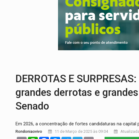
EMOCIONE:
PRESENTES: Confira os sort
VOVÔ LADRÃO:
Idoso é filmado furtando 
JUSTIÇA:
Comarca de Nova Mamoré terá se
ADAILTON FÚRIA:
Assessoria denuncia s
VÍDEO:
Motoboy de delivery sofre fratura
A ILHA:
Coreografia de Rondônia estreia 
DERROTAS E SURPRESAS: Mi
grandes derrotas e grandes
Senado
Em 2026, a concentração de fortes candidaturas na capital 
Rondoniaovivo
11 de Março de 2025 às 09:04
Atualizada