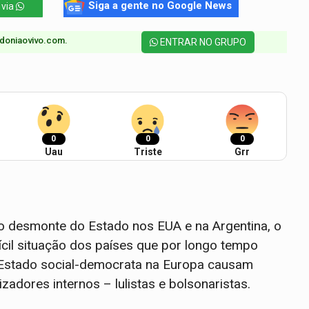
Siga a gente no Google News
 via
doniaovivo.com.​
ENTRAR NO GRUPO
0
0
0
Uau
Triste
Grr
so desmonte do Estado nos EUA e na Argentina, o
fícil situação dos países que por longo tempo
Estado social-democrata na Europa causam
zadores internos – lulistas e bolsonaristas.