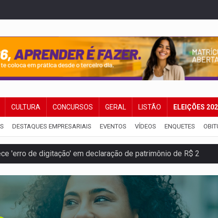
CULTURA
CONCURSOS
GERAL
LISTÃO
ELEIÇÕES 20
IS
DESTAQUES EMPRESARIAIS
EVENTOS
VÍDEOS
ENQUETES
OBIT
e 'erro de digitação' em declaração de patrimônio de R$ 2
 pelo adicional de incentivo com efeitos retroativos
regão Eletrônico Nº 12/2026 - UASG 200095
onelada de drogas em fundo falso de caminhão