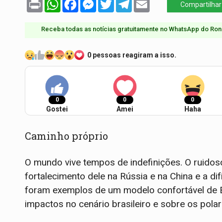
Print
WhatsApp
Facebook
Messenger
Twitter
Telegram
Email
Compartilhar
Receba todas as notícias gratuitamente no WhatsApp do Ron
0 pessoas reagiram a isso.
0
0
0
Gostei
Amei
Haha
Caminho próprio
O mundo vive tempos de indefinições. O ruido
fortalecimento dele na Rússia e na China e a di
foram exemplos de um modelo confortável de 
impactos no cenário brasileiro e sobre os polari