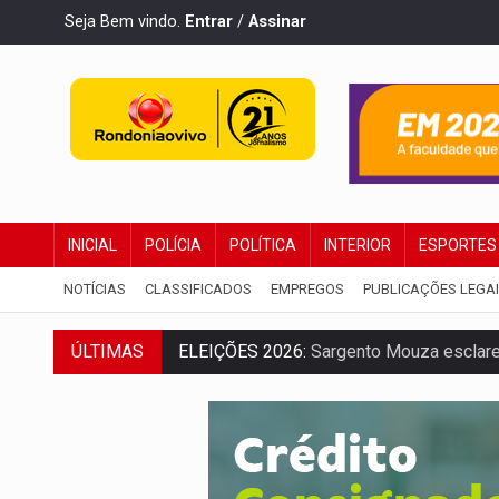
Seja Bem vindo.
Entrar
/
Assinar
INICIAL
POLÍCIA
POLÍTICA
INTERIOR
ESPORTES
NOTÍCIAS
CLASSIFICADOS
EMPREGOS
PUBLICAÇÕES LEGA
ÚLTIMAS
ELEIÇÕES 2026:
Sargento Mouza esclarec
JUDICIÁRIO:
Sinjur parabeniza servidores
Publicação Legal:
AVISO DE LICITAÇÃO: P
BR-364:
Polícia apreende mais de uma t