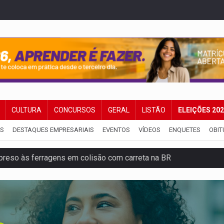
CULTURA
CONCURSOS
GERAL
LISTÃO
ELEIÇÕES 20
IS
DESTAQUES EMPRESARIAIS
EVENTOS
VÍDEOS
ENQUETES
OBIT
reso às ferragens em colisão com carreta na BR
veitar o fim de semana em Porto Velho
membro do CV com arma e drogas em boca de fumo
a com a APAE para ampliar ações voltadas a PCD's