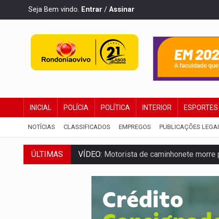
Seja Bem vindo.
Entrar
/
Assinar
INICIAL
POLÍCIA
POLÍTICA
INTERIOR
ESPORTES
NOTÍCIAS
CLASSIFICADOS
EMPREGOS
PUBLICAÇÕES LEGA
ÚLTIMAS
VÍDEO:
Motorista de caminhonete morre p
LAZER:
Seis lugares gratuitos para apro
VÍDEO:
FTICCO e Força Tática prendem 
INCLUSÃO:
Prefeitura fortalece parceri