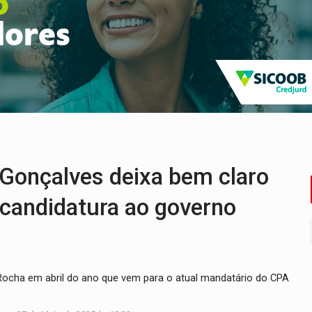
bate a drones durante exercício antiaéreo
o Oeste, CINEMAZÔNIA leva cinema amazônico a estudantes na
ado (8) de calor intenso e tempo firme
e espera, asfalto chega ao bairro Nova Esperança
na programação do Festival de Dança de Joinville
re em acidente na BR-364
Gonçalves deixa bem claro
 candidatura ao governo
ocha em abril do ano que vem para o atual mandatário do CPA