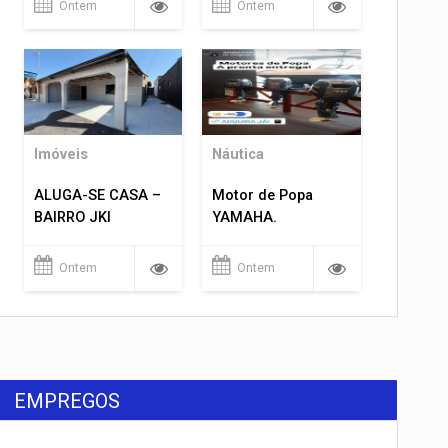
Ontem
Ontem
Imóveis
Náutica
ALUGA-SE CASA –
Motor de Popa
BAIRRO JKI
YAMAHA.
Ontem
Ontem
EMPREGOS