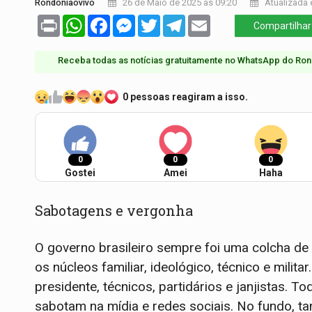
Rondoniaovivo
26 de Maio de 2025 às 09:20
Atualizada 
Print
WhatsApp
Facebook
Messenger
Twitter
Telegram
Email
Compartilhar
Receba todas as notícias gratuitamente no WhatsApp do Ron
0 pessoas reagiram a isso.
0
0
0
Gostei
Amei
Haha
Sabotagens e vergonha
O governo brasileiro sempre foi uma colcha de 
os núcleos familiar, ideológico, técnico e milit
presidente, técnicos, partidários e janjistas. 
sabotam na mídia e redes sociais. No fundo, tan