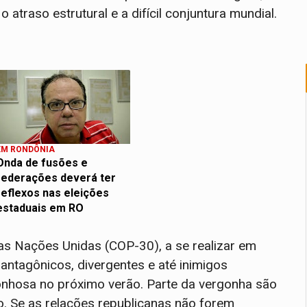
atraso estrutural e a difícil conjuntura mundial.
EM RONDÔNIA
Onda de fusões e
federações deverá ter
reflexos nas eleições
estaduais em RO
as Nações Unidas (COP-30), a se realizar em
tagônicos, divergentes e até inimigos
nhosa no próximo verão. Parte da vergonha são
do. Se as relações republicanas não forem