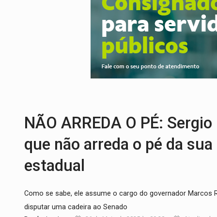
DEFESA:
Exército testa inovações no com
TEMAS SOCIOAMBIENTAIS:
Em Itapuã d
PREVISÃO:
Interior de Rondônia terá sáb
INFRAESTRUTURA:
Após quase 30 anos d
A ILHA:
Coreografia de Rondônia estreia 
TRÁGICO:
Pai do 'Xandy Motocross' mor
NÃO ARREDA O PÉ: Sergio 
que não arreda o pé da sua
estadual
Como se sabe, ele assume o cargo do governador Marcos R
disputar uma cadeira ao Senado