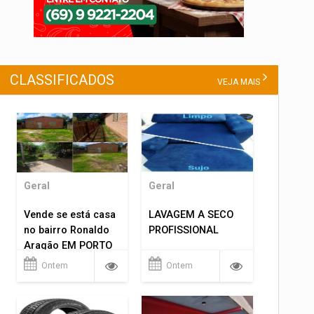
CLASSIFICADOS
VEJA MAIS
Geral
Geral
Vende se está casa
LAVAGEM A SECO
no bairro Ronaldo
PROFISSIONAL
Aragão EM PORTO
VELHO RO.
Ontem
Ontem