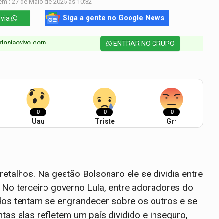
em : 27 de Maio de 2025 às 10:32
Siga a gente no Google News
 via
doniaovivo.com.​
ENTRAR NO GRUPO
0
0
0
Uau
Triste
Grr
retalhos. Na gestão Bolsonaro ele se dividia entre
ar. No terceiro governo Lula, entre adoradores do
Todos tentam se engrandecer sobre os outros e se
tas alas refletem um país dividido e inseguro,